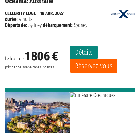
Oceania: Australie
CELEBRITY EDGE
|
16 AVR. 2027
durée:
4 nuits
Départs de:
Sydney
débarquement:
Sydney
Détails
1 806 €
balcon de
Réservez-vous
prix par personne
taxes incluses