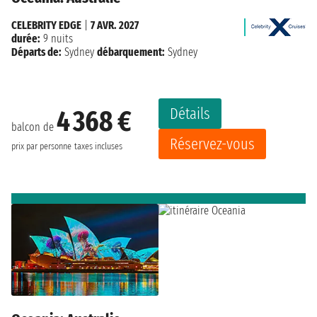
CELEBRITY EDGE
|
7 AVR. 2027
durée:
9 nuits
Départs de:
Sydney
débarquement:
Sydney
Détails
4 368 €
balcon de
Réservez-vous
prix par personne
taxes incluses