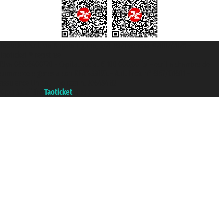
Taoticket S.r.l. Via Brigata Liguria, 3/21 16121 Genova ©2007/2026 -
Taoticket ® registree
P.Iva 06206400720 - Capital social € 100.000,00 i.v. - ecrit a chambre de
commerce e genes a con REA 433093. - Aut. Prov. n° 6167/131601 -
assurance Unipol - polizza n. 206484182
A portal of the
Taoticket
group