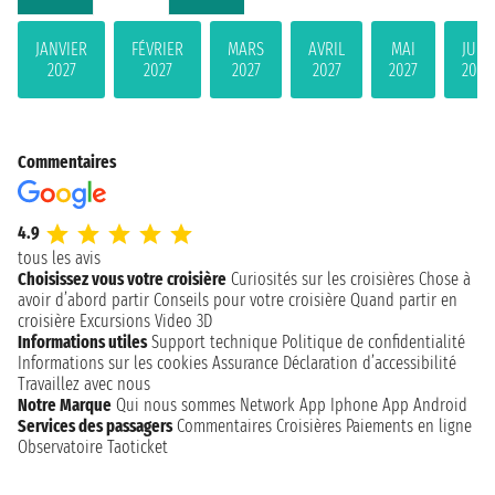
JANVIER
FÉVRIER
MARS
AVRIL
MAI
JUIN
2027
2027
2027
2027
2027
2027
Commentaires
4.9
tous les avis
Choisissez vous votre croisière
Curiosités sur les croisières
Chose à
avoir d’abord partir
Conseils pour votre croisière
Quand partir en
croisière
Excursions
Video 3D
Informations utiles
Support technique
Politique de confidentialité
Informations sur les cookies
Assurance
Déclaration d’accessibilité
Travaillez avec nous
Notre Marque
Qui nous sommes
Network
App Iphone
App Android
Services des passagers
Commentaires Croisières
Paiements en ligne
Observatoire Taoticket