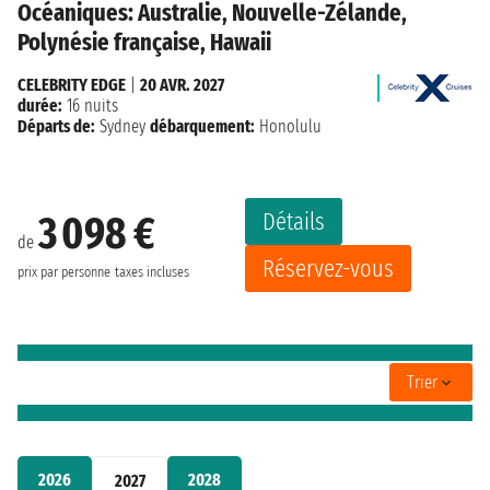
Océaniques: Australie, Nouvelle-Zélande,
Polynésie française, Hawaii
CELEBRITY EDGE
|
20 AVR. 2027
durée:
16 nuits
Départs de:
Sydney
débarquement:
Honolulu
Détails
3 098 €
de
Réservez-vous
prix par personne
taxes incluses
Trier
2026
2028
2027