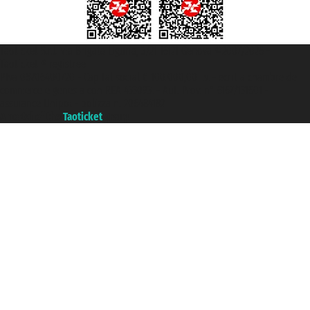
Taoticket S.r.l. Via Brigata Liguria, 3/21 16121 Genova ©2007/2026 -
Taoticket ® registree
P.Iva 06206400720 - Capital social € 100.000,00 i.v. - ecrit a chambre de
commerce e genes a con REA 433093. - Aut. Prov. n° 6167/131601 -
assurance Unipol - polizza n. 206484182
A portal of the
Taoticket
group