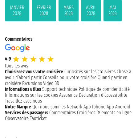
JANVIER
FÉVRIER
MARS
AVRIL
MAI
2028
2028
2028
2028
2028
Commentaires
4.9
tous les avis
Choisissez vous votre croisière
Curiosités sur les croisières
Chose à
avoir d’abord partir
Conseils pour votre croisière
Quand partir en
croisière
Excursions
Video 3D
Informations utiles
Support technique
Politique de confidentialité
Informations sur les cookies
Assurance
Déclaration d’accessibilité
Travaillez avec nous
Notre Marque
Qui nous sommes
Network
App Iphone
App Android
Services des passagers
Commentaires Croisières
Paiements en ligne
Observatoire Taoticket