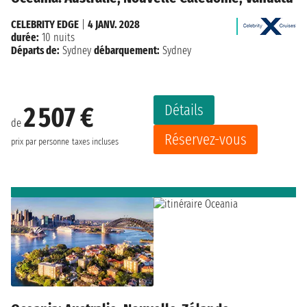
CELEBRITY EDGE
|
4 JANV. 2028
durée:
10 nuits
Départs de:
Sydney
débarquement:
Sydney
Détails
2 507 €
de
Réservez-vous
prix par personne
taxes incluses