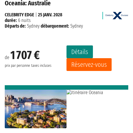
Oceania: Australie
CELEBRITY EDGE
|
25 JANV. 2028
durée:
6 nuits
Départs de:
Sydney
débarquement:
Sydney
Détails
1 707 €
de
Réservez-vous
prix par personne
taxes incluses