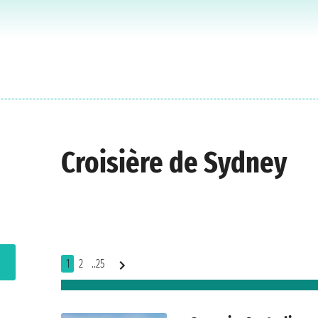
Croisière de Sydney
1
2
..25