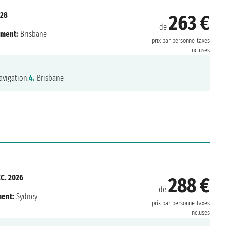
028
263 €
de
ment:
Brisbane
prix par personne
taxes
incluses
vigation,
4.
Brisbane
ÉC. 2026
288 €
de
ent:
Sydney
prix par personne
taxes
incluses