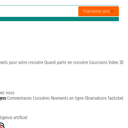
Trier:
minor prix
seils pour votre croisière
Quand partir en croisière
Excursions
Video 3D
avec nous
gers
Commentaires Croisières
Paiements en ligne
Observatoire Taoticket
ligence artificiel