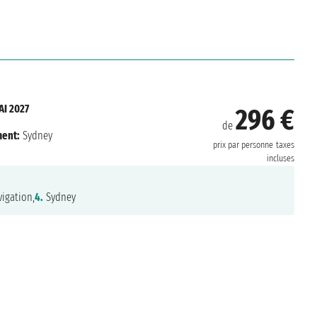
AI 2027
296 €
de
ent:
Sydney
prix par personne
taxes
incluses
igation,
4.
Sydney