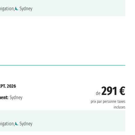
igation,
4.
Sydney
EPT. 2026
291 €
de
ent:
Sydney
prix par personne
taxes
incluses
igation,
4.
Sydney