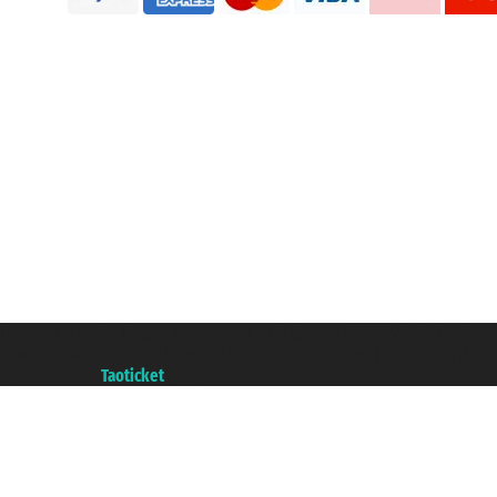
Taoticket S.r.l. Via Brigata Liguria, 3/21 16121 Genova ©2007/2026 - Taoticke
P.Iva 06206400720 - Capital social € 100.000,00 i.v. - ecrit a chambre de c
A portal of the
Taoticket
group