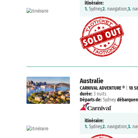
itinéraire:
1.
Sydney,
2.
navigation,
3.
nav
Australie
CARNIVAL ADVENTURE ®
|
18 S
durée:
3 nuits
Départs de:
Sydney
débarquem
itinéraire:
1.
Sydney,
2.
navigation,
3.
nav