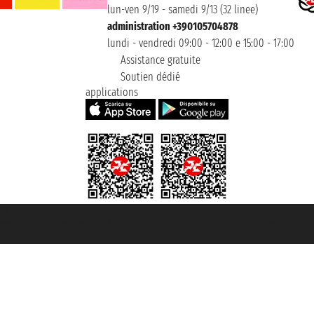
lun-ven 9/19 - samedi 9/13 (32 linee)
administration +390105704878
lundi - vendredi 09:00 - 12:00 e 15:00 - 17:00
Assistance gratuite
Soutien dédié
applications
t ® registree
ommerce e genes a con REA 433093. - Aut. Prov. n° 6167/131601 - assurance U