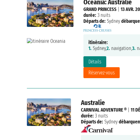
Oceania: Australie
GRAND PRINCESS
|
13 AVR. 2
durée:
3 nuits
Départs de:
Sydney
débarque
itinéraire:
1.
Sydney,
2.
navigation,
3.
na
Détails
Réservez-vous
Australie
CARNIVAL ADVENTURE ®
|
11 D
durée:
3 nuits
Départs de:
Sydney
débarquem