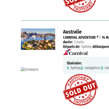
Australie
CARNIVAL ADVENTURE ®
|
14 M
durée:
3 nuits
Départs de:
Sydney
débarquem
itinéraire:
1.
Sydney,
2.
navigation,
3.
nav