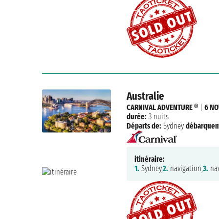
Australie
CARNIVAL ADVENTURE ®
|
6 NO
durée:
3 nuits
Départs de:
Sydney
débarquem
itinéraire:
1.
Sydney,
2.
navigation,
3.
nav