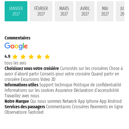
JANVIER
FÉVRIER
MARS
AVRIL
MAI
JUIN
2027
2027
2027
2027
2027
2027
Commentaires
4.9
tous les avis
Choisissez vous votre croisière
Curiosités sur les croisières
Chose à
avoir d’abord partir
Conseils pour votre croisière
Quand partir en
croisière
Excursions
Video 3D
Informations utiles
Support technique
Politique de confidentialité
Informations sur les cookies
Assurance
Déclaration d’accessibilité
Travaillez avec nous
Notre Marque
Qui nous sommes
Network
App Iphone
App Android
Services des passagers
Commentaires Croisières
Paiements en ligne
Observatoire Taoticket