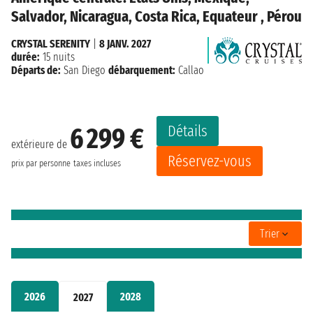
Salvador, Nicaragua, Costa Rica, Equateur , Pérou
CRYSTAL SERENITY
|
8 JANV. 2027
durée:
15 nuits
Départs de:
San Diego
débarquement:
Callao
Détails
6 299 €
extérieure de
Réservez-vous
prix par personne
taxes incluses
Trier
2026
2028
2027