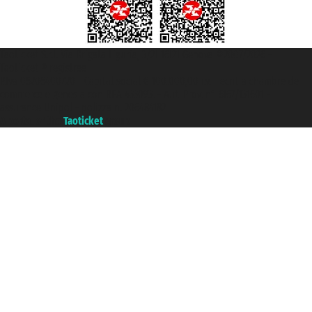
Taoticket S.r.l. Via Brigata Liguria, 3/21 16121 Genova ©2007/2026 -
Taoticket ® registree
P.Iva 06206400720 - Capital social € 100.000,00 i.v. - ecrit a chambre de
commerce e genes a con REA 433093. - Aut. Prov. n° 6167/131601 -
assurance Unipol - polizza n. 206484182
A portal of the
Taoticket
group