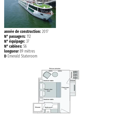
PESO DA
mercredi 30 septembre 2026
n.d. - n.d.
RÉGUA
PESO DA
jeudi 1 octobre 2026
n.d. - n.d.
RÉGUA
année de construction:
2017
N° passagers:
112
vendredi 2 octobre 2026
PORTO
N° équipage:
37
n.d. - n.d.
N° cabines:
56
longueur
89 mètres
samedi 3 octobre 2026
PORTO
D
Emerald Stateroom
n.d.