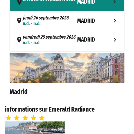
MADRID
- n.d.
jeudi 24 septembre 2026
MADRID
n.d. - n.d.
vendredi 25 septembre 2026
MADRID
n.d. - n.d.
samedi 26 septembre 2026
MADRID
n.d. - n.d.
dimanche 27 septembre 2026
PINHÃO
n.d. - n.d.
Madrid
lundi 28 septembre 2026
PINHÃO
n.d. - n.d.
informations sur Emerald Radiance
VEGA DE
mardi 29 septembre 2026
n.d. - n.d.
TERRÓN