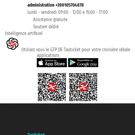
administration +390105704878
lundi - vendredi 09:00 - 12:00 e 15:00 - 17:00
Assistance gratuite
Soutien dédié
Intelligence artificiel
Utilisez vous le GTP DE Taoticket pour votre croisière idéale
applications
Taoticket S.r.l. Via Brigata Liguria, 3/21 16121 Genova ©2007/2026 -
Taoticket ® registree
P.Iva 06206400720 - Capital social € 100.000,00 i.v. - ecrit a chambre de
commerce e genes a con REA 433093. - Aut. Prov. n° 6167/131601 -
assurance Unipol - polizza n. 206484182
A portal of the
Taoticket
group