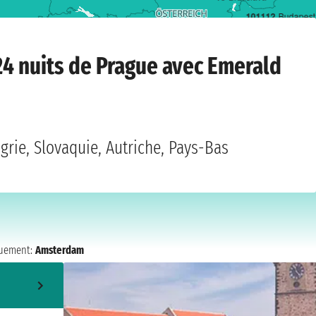
10
11
12
Budapest
ld Luna
›
Prague
›
mercredi 14 juillet 2027
24 nuits de Prague avec Emerald
rie, Slovaquie, Autriche, Pays-Bas
uement:
Amsterdam