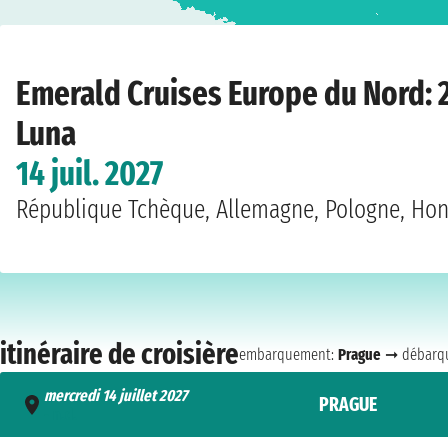
Home
›
Compagnies de croisière
›
Emerald Cruises
›
Europe du Nord
›
Emera
Emerald Cruises Europe du Nord: 
Luna
14 juil. 2027
République Tchèque, Allemagne, Pologne, Hong
itinéraire de croisière
embarquement:
Prague
➞ débarq
mercredi 14 juillet 2027
PRAGUE
- n.d.