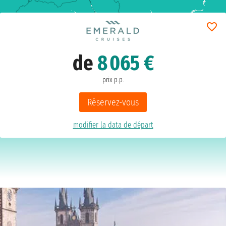
de
8 065 €
prix p.p.
Réservez-vous
modifier la data de départ