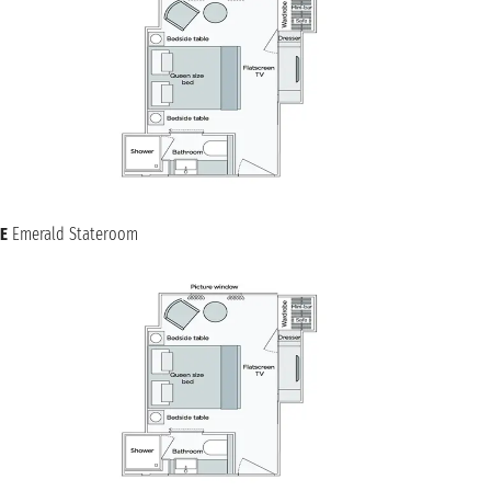
jeudi 29 juillet 2027
PASSAU
n.d. - n.d.
NAVIGATION
vendredi 30 juillet 2027
samedi 31 juillet 2027
NORIMBERGA
n.d. - n.d.
dimanche 1 août 2027
MÜHLHAUSEN/THÜR
n.d. - n.d.
E
Emerald Stateroom
lundi 2 août 2027
WURZBURG
n.d. - n.d.
mardi 3 août 2027
WERTHEIM
n.d. - n.d.
mercredi 4 août 2027
KOBLENZ
n.d. - n.d.
jeudi 5 août 2027
KÖLN
n.d. - n.d.