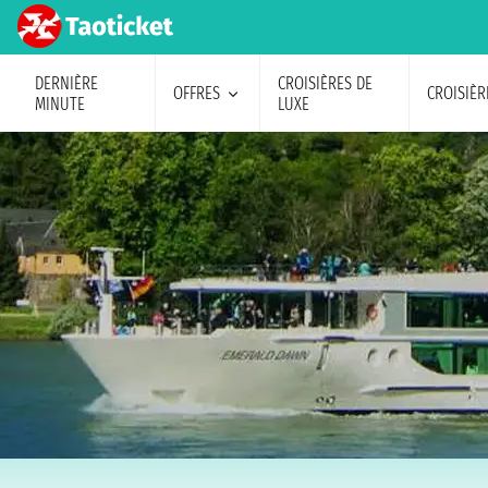
DERNIÈRE
CROISIÈRES DE
OFFRES
CROISIÈR
MINUTE
LUXE