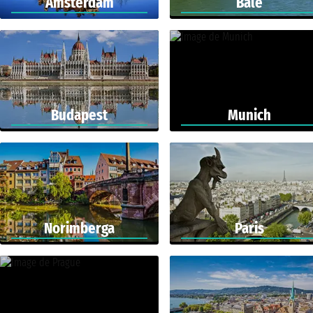
Amsterdam
Bâle
Budapest
Munich
Norimberga
Paris