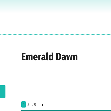
Emerald Dawn
s
1
2
..10