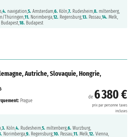
s,
4.
navigation,
5.
Amsterdam,
6.
Köln,
7.
Rudesheim,
8.
miltenberg,
n/Thüringen,
11.
Norimberga,
12.
Regensburg,
13.
Passau,
14.
Melk,
Budapest,
18.
Budapest
lemagne, Autriche, Slovaquie, Hongrie,
6
6 380 €
de
rquement:
Prague
prix par personne
taxes
incluses
,
3.
Köln,
4.
Rudesheim,
5.
miltenberg,
6.
Wurzburg,
8.
Norimberga,
9.
Regensburg,
10.
Passau,
11.
Melk,
12.
Vienna,