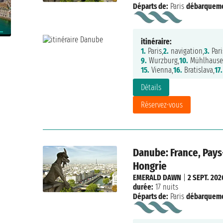
Départs de:
Paris
débarqueme
itinéraire:
1.
Paris,
2.
navigation,
3.
Pari
9.
Wurzburg,
10.
Mühlhause
15.
Vienna,
16.
Bratislava,
17.
Détails
Réservez-vous
Danube: France, Pays
Hongrie
EMERALD DAWN
|
2 SEPT. 202
durée:
17 nuits
Départs de:
Paris
débarqueme