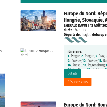
Europe du Nord: Rép
Hongrie, Slovaquie, 
EMERALD DAWN
|
12 AOÛT 20
durée:
24 nuits
Départs de:
Prague
débarque
us
itinéraire:
1.
Prague,
2.
Prague,
3.
Pragu
9.
Krakow,
10.
Krakow,
11.
Bu
16.
Passau,
17.
Regensburg,
1
21.
Wertheim,
22.
Koblenz,
2
Détails
Réservez-vous
Europe du Nord: Hong