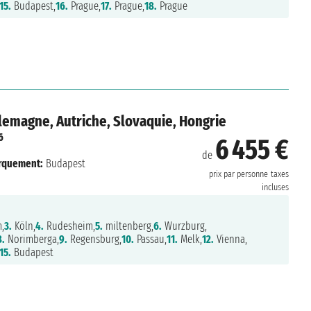
15.
Budapest,
16.
Prague,
17.
Prague,
18.
Prague
lemagne, Autriche, Slovaquie, Hongrie
6
6 455 €
de
rquement:
Budapest
prix par personne
taxes
incluses
,
3.
Köln,
4.
Rudesheim,
5.
miltenberg,
6.
Wurzburg,
8.
Norimberga,
9.
Regensburg,
10.
Passau,
11.
Melk,
12.
Vienna,
15.
Budapest