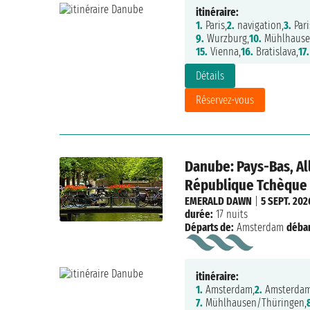
itinéraire:
1.
Paris,
2.
navigation,
3.
Pari
9.
Wurzburg,
10.
Mühlhause
15.
Vienna,
16.
Bratislava,
17.
Détails
Réservez-vous
Danube: Pays-Bas, Al
République Tchèque
EMERALD DAWN
|
5 SEPT. 202
durée:
17 nuits
Départs de:
Amsterdam
déba
itinéraire:
1.
Amsterdam,
2.
Amsterdam
7.
Mühlhausen/Thüringen,