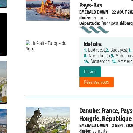
Pays-Bas
EMERALD DAWN
|
22 AOÛT 20
durée:
14 nuits
Départs de:
Budapest
débarq
itinéraire:
1.
Budapest,
2.
Budapest,
3.
8.
Norimberga,
9.
Mühlhaus
14.
Amsterdam,
15.
Amster
Détails
Réservez-vous
Danube: France, Pays
Hongrie, République
EMERALD DAWN
|
2 SEPT. 202
durée:
20 nuits