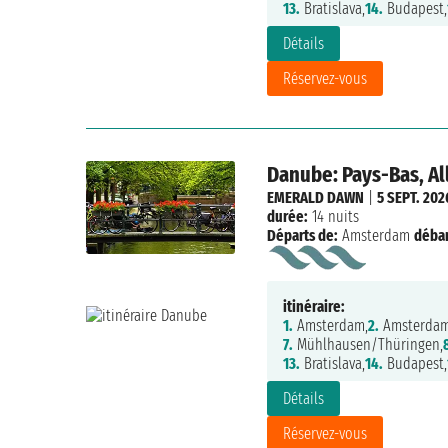
13.
Bratislava,
14.
Budapest,
Détails
Réservez-vous
Danube: Pays-Bas, Al
EMERALD DAWN
|
5 SEPT. 202
durée:
14 nuits
Départs de:
Amsterdam
déba
itinéraire:
1.
Amsterdam,
2.
Amsterdam
7.
Mühlhausen/Thüringen,
13.
Bratislava,
14.
Budapest,
Détails
Réservez-vous