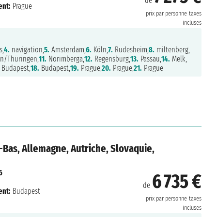
de
nt:
Prague
prix par personne
taxes
incluses
s,
4.
navigation,
5.
Amsterdam,
6.
Köln,
7.
Rudesheim,
8.
miltenberg,
n/Thüringen,
11.
Norimberga,
12.
Regensburg,
13.
Passau,
14.
Melk,
Budapest,
18.
Budapest,
19.
Prague,
20.
Prague,
21.
Prague
-Bas, Allemagne, Autriche, Slovaquie,
6
6 735 €
de
nt:
Budapest
prix par personne
taxes
incluses