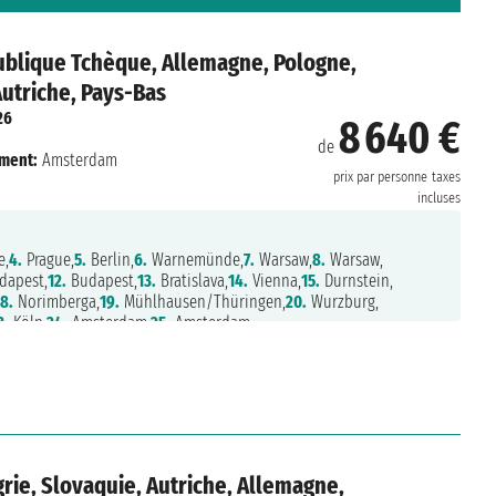
ublique Tchèque, Allemagne, Pologne,
Autriche, Pays-Bas
26
8 640 €
de
ment:
Amsterdam
prix par personne
taxes
incluses
e,
4.
Prague,
5.
Berlin,
6.
Warnemünde,
7.
Warsaw,
8.
Warsaw,
dapest,
12.
Budapest,
13.
Bratislava,
14.
Vienna,
15.
Durnstein,
8.
Norimberga,
19.
Mühlhausen/Thüringen,
20.
Wurzburg,
3.
Köln,
24.
Amsterdam,
25.
Amsterdam
rie, Slovaquie, Autriche, Allemagne,