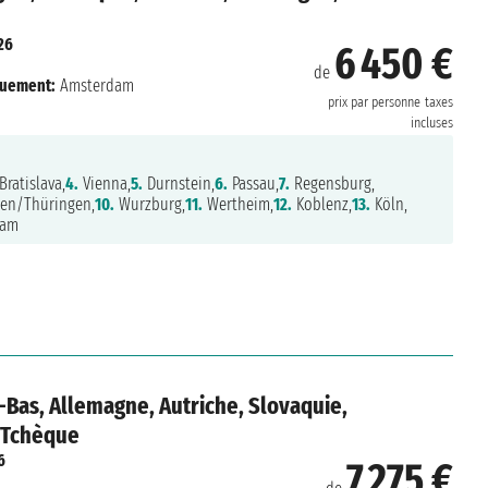
26
6 450 €
de
uement:
Amsterdam
prix par personne
taxes
incluses
Bratislava,
4.
Vienna,
5.
Durnstein,
6.
Passau,
7.
Regensburg,
en/Thüringen,
10.
Wurzburg,
11.
Wertheim,
12.
Koblenz,
13.
Köln,
dam
-Bas, Allemagne, Autriche, Slovaquie,
 Tchèque
6
7 275 €