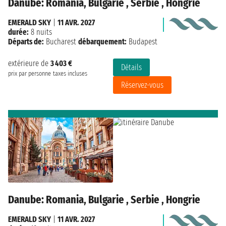
Danube: Romania, Bulgarie , Serbie , Hongrie
EMERALD SKY
|
11 AVR. 2027
durée:
8 nuits
Départs de:
Bucharest
débarquement:
Budapest
extérieure de
3 403 €
Détails
prix par personne
taxes incluses
Réservez-vous
Danube: Romania, Bulgarie , Serbie , Hongrie
EMERALD SKY
|
11 AVR. 2027