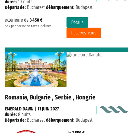
durée:
10 nuits
Départs de:
Bucharest
débarquement:
Budapest
extérieure de
3 450 €
Détails
prix par personne
taxes incluses
Réservez-vous
Romania, Bulgarie , Serbie , Hongrie
EMERALD DAWN
|
11 JUIN 2027
durée:
8 nuits
Départs de:
Bucharest
débarquement:
Budapest
de
3 550 €