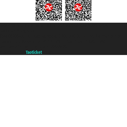
Taoticket S.r.l. Via Brigata Liguria, 3/21 16121 Genova ©2007/2026 -
Taoticket ® registree
P.Iva 06206400720 - Capital social € 100.000,00 i.v. - ecrit a chambre de
commerce e genes a con REA 433093. - Aut. Prov. n° 6167/131601 -
assurance Unipol - polizza n. 206484182
A portal of the
Taoticket
group