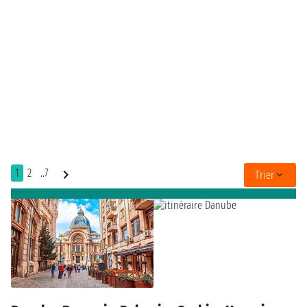
1
2
..7
Trier