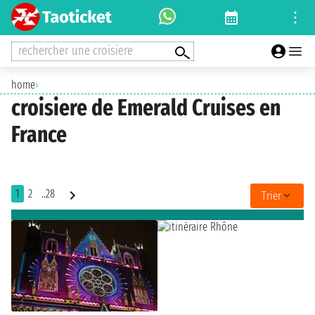
rechercher une croisiere
home
›
croisiere de Emerald Cruises en
France
1
2
..28
Trier