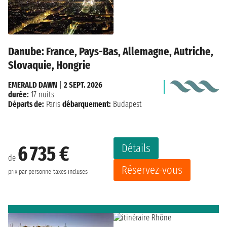
Danube: France, Pays-Bas, Allemagne, Autriche,
Slovaquie, Hongrie
EMERALD DAWN
|
2 SEPT. 2026
durée:
17 nuits
Départs de:
Paris
débarquement:
Budapest
Détails
6 735 €
de
Réservez-vous
prix par personne
taxes incluses