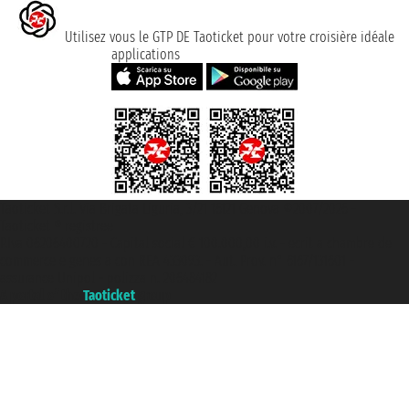
Utilisez vous le GTP DE Taoticket pour votre croisière idéale
applications
Taoticket S.r.l. Via Brigata Liguria, 3/21 16121 Genova ©2007/2026 -
Taoticket ® registree
P.Iva 06206400720 - Capital social € 100.000,00 i.v. - ecrit a chambre de
commerce e genes a con REA 433093. - Aut. Prov. n° 6167/131601 -
assurance Unipol - polizza n. 206484182
A portal of the
Taoticket
group