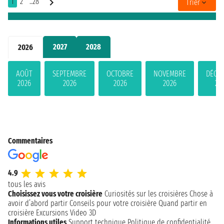
1
2
..28
Trier
2027
2028
2026
AOÛT
SEPTEMBRE
OCTOBRE
NOVEMBRE
DÉCE
2026
2026
2026
2026
20
Commentaires
4.9
tous les avis
Choisissez vous votre croisière
Curiosités sur les croisières
Chose à
avoir d’abord partir
Conseils pour votre croisière
Quand partir en
croisière
Excursions
Video 3D
Informations utiles
Support technique
Politique de confidentialité