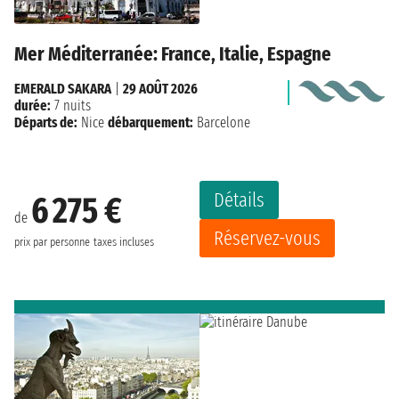
Mer Méditerranée: France, Italie, Espagne
EMERALD SAKARA
|
29 AOÛT 2026
durée:
7 nuits
Départs de:
Nice
débarquement:
Barcelone
Détails
6 275 €
de
Réservez-vous
prix par personne
taxes incluses