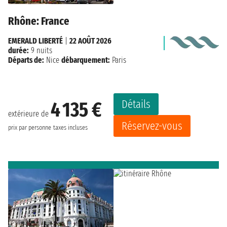
Rhône: France
EMERALD LIBERTÉ
|
22 AOÛT 2026
durée:
9 nuits
Départs de:
Nice
débarquement:
Paris
Détails
4 135 €
extérieure de
Réservez-vous
prix par personne
taxes incluses