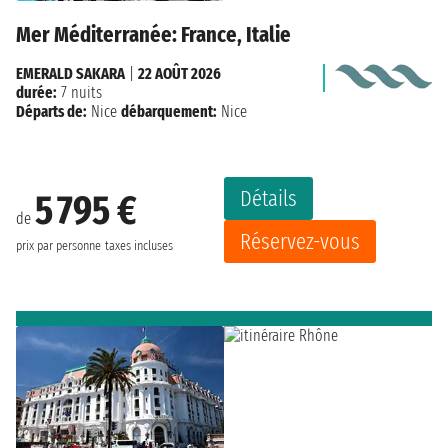
Mer Méditerranée: France, Italie
EMERALD SAKARA
|
22 AOÛT 2026
durée:
7 nuits
Départs de:
Nice
débarquement:
Nice
Détails
5 795 €
de
Réservez-vous
prix par personne
taxes incluses