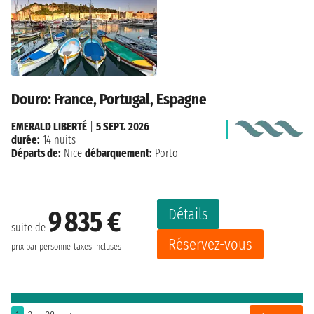
Douro: France, Portugal, Espagne
EMERALD LIBERTÉ
|
5 SEPT. 2026
durée:
14 nuits
Départs de:
Nice
débarquement:
Porto
Détails
9 835 €
suite de
Réservez-vous
prix par personne
taxes incluses