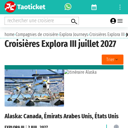
rechercher une croisiere
home
›
Compagnies de croisière
›
Explora Journeys
›
Croisières Explora III
›
J
Croisières Explora III juillet 2027
Trier
Alaska: Canada, Émirats Arabes Unis, États Unis
EXPLORA III
|
2 JUIL. 2027