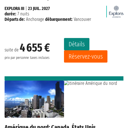
EXPLORA III
|
23 JUIL. 2027
durée:
7 nuits
Départs de:
Anchorage
débarquement:
Vancouver
Détails
4 655 €
suite de
Réservez-vous
prix par personne
taxes incluses
Amérique du nord: Canada, États Unis