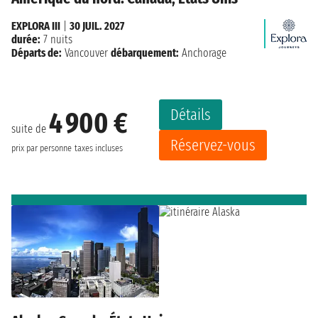
EXPLORA III
|
30 JUIL. 2027
durée:
7 nuits
Départs de:
Vancouver
débarquement:
Anchorage
Détails
4 900 €
suite de
Réservez-vous
prix par personne
taxes incluses