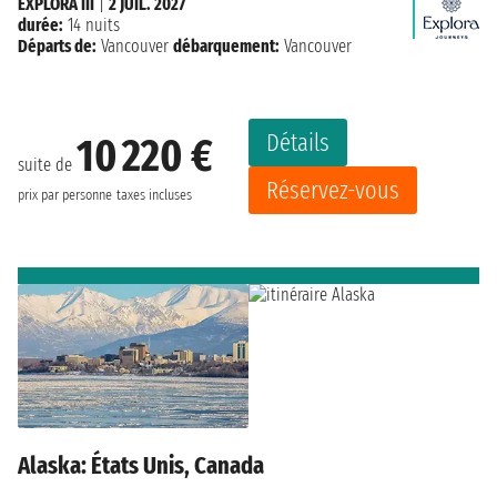
EXPLORA III
|
2 JUIL. 2027
durée:
14 nuits
Départs de:
Vancouver
débarquement:
Vancouver
Détails
10 220 €
suite de
Réservez-vous
prix par personne
taxes incluses
Alaska: États Unis, Canada