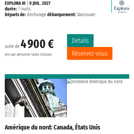
EXPLORA III
|
9 JUIL. 2027
durée:
7 nuits
Départs de:
Anchorage
débarquement:
Vancouver
Détails
4 900 €
suite de
Réservez-vous
prix par personne
taxes incluses
Amérique du nord: Canada, États Unis