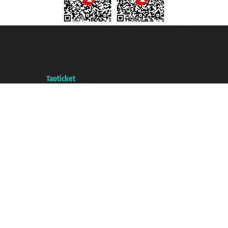
Taoticket S.r.l. Via Brigata Liguria, 3/21 16121 Genova ©2007/2026 -
Taoticket ® registree
P.Iva 06206400720 - Capital social € 100.000,00 i.v. - ecrit a chambre de
commerce e genes a con REA 433093. - Aut. Prov. n° 6167/131601 -
assurance Unipol - polizza n. 206484182
A portal of the
Taoticket
group