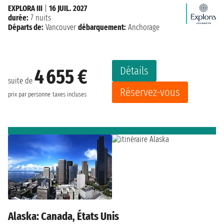
EXPLORA III
|
16 JUIL. 2027
durée:
7 nuits
Départs de:
Vancouver
débarquement:
Anchorage
Détails
4 655 €
suite de
Réservez-vous
prix par personne
taxes incluses
Alaska: Canada, États Unis