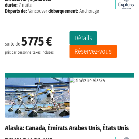
durée:
7 nuits
Départs de:
Vancouver
débarquement:
Anchorage
Détails
5 775 €
suite de
Réservez-vous
prix par personne
taxes incluses
Alaska: Canada, Émirats Arabes Unis, États Unis