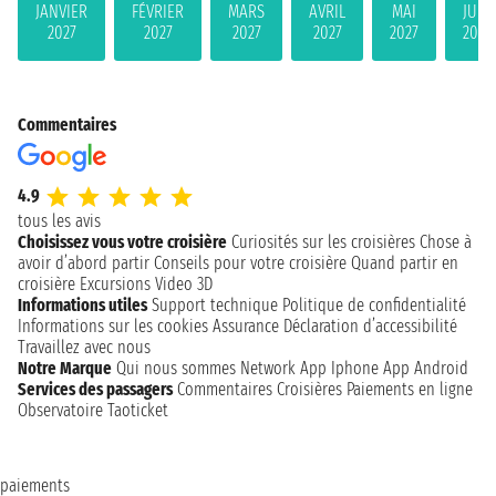
JANVIER
FÉVRIER
MARS
AVRIL
MAI
JUIN
2027
2027
2027
2027
2027
2027
Commentaires
4.9
tous les avis
Choisissez vous votre croisière
Curiosités sur les croisières
Chose à
avoir d’abord partir
Conseils pour votre croisière
Quand partir en
croisière
Excursions
Video 3D
Informations utiles
Support technique
Politique de confidentialité
Informations sur les cookies
Assurance
Déclaration d’accessibilité
Travaillez avec nous
Notre Marque
Qui nous sommes
Network
App Iphone
App Android
Services des passagers
Commentaires Croisières
Paiements en ligne
Observatoire Taoticket
paiements