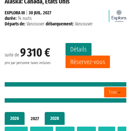
Alaska: Canada, États Unis
EXPLORA III
|
30 JUIL. 2027
durée:
14 nuits
Départs de:
Vancouver
débarquement:
Vancouver
Détails
9 310 €
suite de
Réservez-vous
prix par personne
taxes incluses
Trier
2026
2028
2027