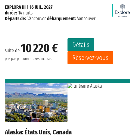
EXPLORA III
|
16 JUIL. 2027
durée:
14 nuits
Départs de:
Vancouver
débarquement:
Vancouver
Détails
10 220 €
suite de
Réservez-vous
prix par personne
taxes incluses
Alaska: États Unis, Canada