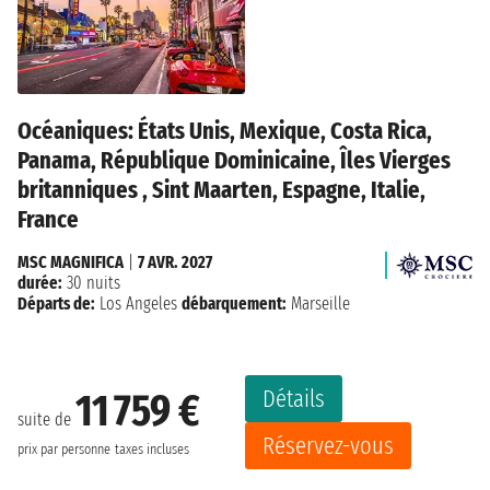
Océaniques: États Unis, Mexique, Costa Rica,
Panama, République Dominicaine, Îles Vierges
britanniques , Sint Maarten, Espagne, Italie,
France
MSC MAGNIFICA
|
7 AVR. 2027
durée:
30 nuits
Départs de:
Los Angeles
débarquement:
Marseille
Détails
11 759 €
suite de
Réservez-vous
prix par personne
taxes incluses