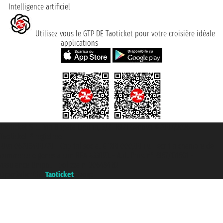
Intelligence artificiel
Utilisez vous le GTP DE Taoticket pour votre croisière idéale
applications
Taoticket S.r.l. Via Brigata Liguria, 3/21 16121 Genova ©2007/2026 -
Taoticket ® registree
P.Iva 06206400720 - Capital social € 100.000,00 i.v. - ecrit a chambre de
commerce e genes a con REA 433093. - Aut. Prov. n° 6167/131601 -
assurance Unipol - polizza n. 206484182
A portal of the
Taoticket
group