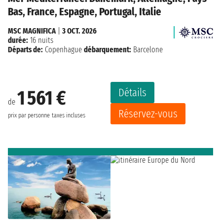
Bas, France, Espagne, Portugal, Italie
MSC MAGNIFICA
|
3 OCT. 2026
durée:
16 nuits
Départs de:
Copenhague
débarquement:
Barcelone
Détails
1 561 €
de
Réservez-vous
prix par personne
taxes incluses