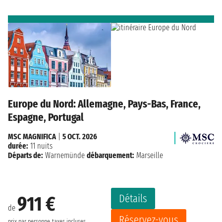
Europe du Nord: Allemagne, Pays-Bas, France,
Espagne, Portugal
MSC MAGNIFICA
|
5 OCT. 2026
durée:
11 nuits
Départs de:
Warnemünde
débarquement:
Marseille
Détails
911 €
de
Réservez-vous
prix par personne
taxes incluses