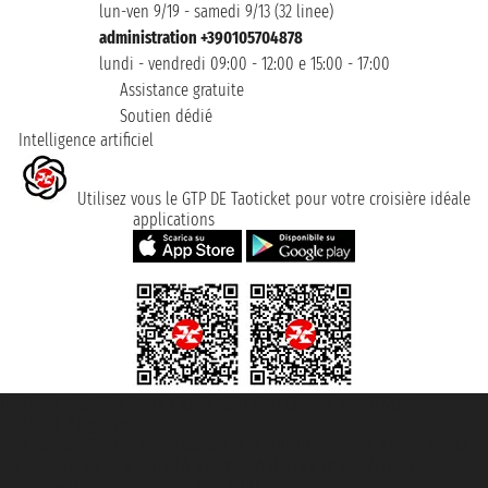
lun-ven 9/19 - samedi 9/13 (32 linee)
administration +390105704878
lundi - vendredi 09:00 - 12:00 e 15:00 - 17:00
Assistance gratuite
Soutien dédié
Intelligence artificiel
Utilisez vous le GTP DE Taoticket pour votre croisière idéale
applications
Taoticket S.r.l. Via Brigata Liguria, 3/21 16121 Genova ©2007/2026 -
Taoticket ® registree
P.Iva 06206400720 - Capital social € 100.000,00 i.v. - ecrit a chambre de
commerce e genes a con REA 433093. - Aut. Prov. n° 6167/131601 -
assurance Unipol - polizza n. 206484182