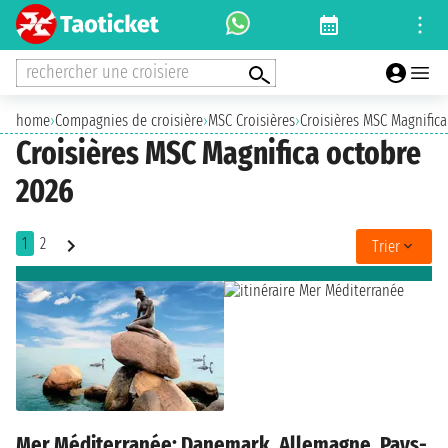
rechercher une croisiere
home
›
Compagnies de croisière
›
MSC Croisières
›
Croisières MSC Magnifica
Croisières MSC Magnifica octobre
2026
1
2
Trier
Mer Méditerranée: Danemark, Allemagne, Pays-