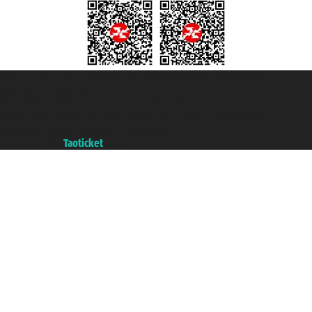
Taoticket S.r.l. Via Brigata Liguria, 3/21 16121 Genova ©2007/2026 -
Taoticket ® registree
P.Iva 06206400720 - Capital social € 100.000,00 i.v. - ecrit a chambre de
commerce e genes a con REA 433093. - Aut. Prov. n° 6167/131601 -
assurance Unipol - polizza n. 206484182
A portal of the
Taoticket
group