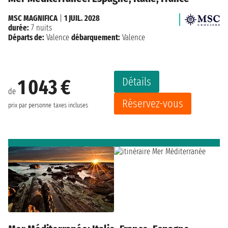
MSC MAGNIFICA
|
1 JUIL. 2028
durée:
7 nuits
Départs de:
Valence
débarquement:
Valence
Détails
1 043 €
de
Réservez-vous
prix par personne
taxes incluses