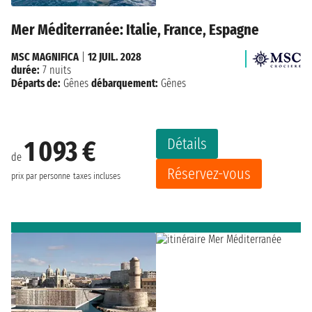
Mer Méditerranée: Italie, France, Espagne
MSC MAGNIFICA
|
12 JUIL. 2028
durée:
7 nuits
Départs de:
Gênes
débarquement:
Gênes
Détails
1 093 €
de
Réservez-vous
prix par personne
taxes incluses