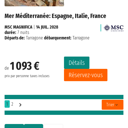
Mer Méditerranée: Espagne, Italie, France
MSC MAGNIFICA
|
14 JUIL. 2028
durée:
7 nuits
Départs de:
Tarragone
débarquement:
Tarragone
Détails
1 093 €
de
Réservez-vous
prix par personne
taxes incluses
1
2
Trier