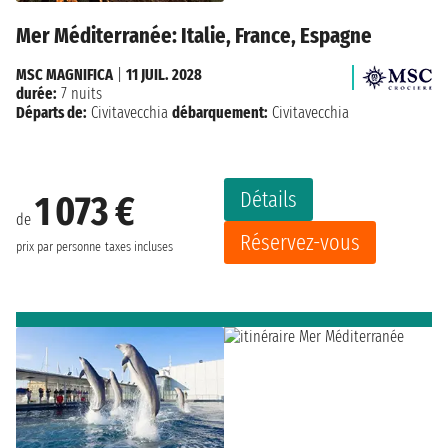
Mer Méditerranée: Italie, France, Espagne
MSC MAGNIFICA
|
11 JUIL. 2028
durée:
7 nuits
Départs de:
Civitavecchia
débarquement:
Civitavecchia
Détails
1 073 €
de
Réservez-vous
prix par personne
taxes incluses