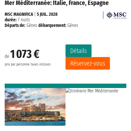
Mer Méditerranée: Italie, France, Espagne
MSC MAGNIFICA
|
5 JUIL. 2028
durée:
7 nuits
Départs de:
Gênes
débarquement:
Gênes
Détails
1 073 €
de
Réservez-vous
prix par personne
taxes incluses