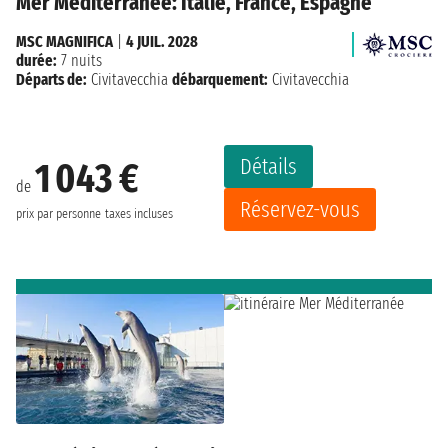
Mer Méditerranée: Italie, France, Espagne
MSC MAGNIFICA
|
4 JUIL. 2028
durée:
7 nuits
Départs de:
Civitavecchia
débarquement:
Civitavecchia
Détails
1 043 €
de
Réservez-vous
prix par personne
taxes incluses