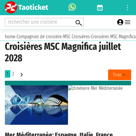
rechercher une croisiere
home
›
Compagnies de croisière
›
MSC Croisières
›
Croisières MSC Magnifica
Croisières MSC Magnifica juillet
2028
1
2
Trier
Mer Méditerranée: Espagne, Italie, France