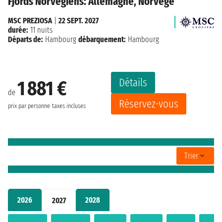
Fjords Norvégiens: Allemagne, Norvège
MSC PREZIOSA
|
22 SEPT. 2027
durée:
11 nuits
Départs de:
Hambourg
débarquement:
Hambourg
Détails
1 881 €
de
Réservez-vous
prix par personne
taxes incluses
Trier
2026
2028
2027