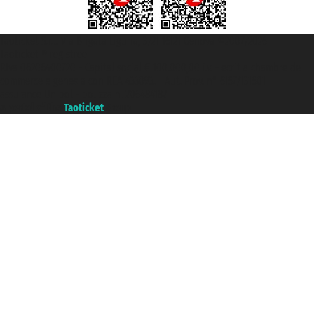
Taoticket S.r.l. Via Brigata Liguria, 3/21 16121 Genova ©2007/2026 -
Taoticket ® registree
P.Iva 06206400720 - Capital social € 100.000,00 i.v. - ecrit a chambre de
commerce e genes a con REA 433093. - Aut. Prov. n° 6167/131601 -
assurance Unipol - polizza n. 206484182
A portal of the
Taoticket
group