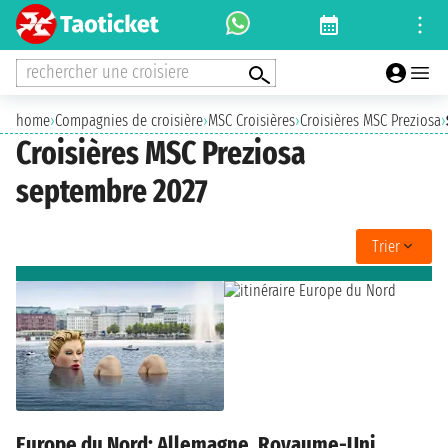
rechercher une croisiere
home
›
Compagnies de croisière
›
MSC Croisières
›
Croisières MSC Preziosa
›
Croisières MSC Preziosa
septembre 2027
Trier
Europe du Nord: Allemagne, Royaume-Uni