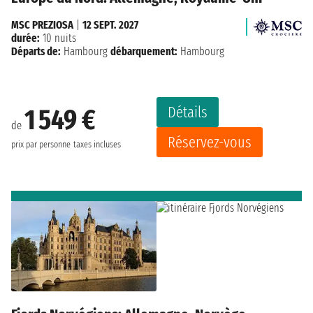
MSC PREZIOSA
|
12 SEPT. 2027
durée:
10 nuits
Départs de:
Hambourg
débarquement:
Hambourg
Détails
1 549 €
de
Réservez-vous
prix par personne
taxes incluses