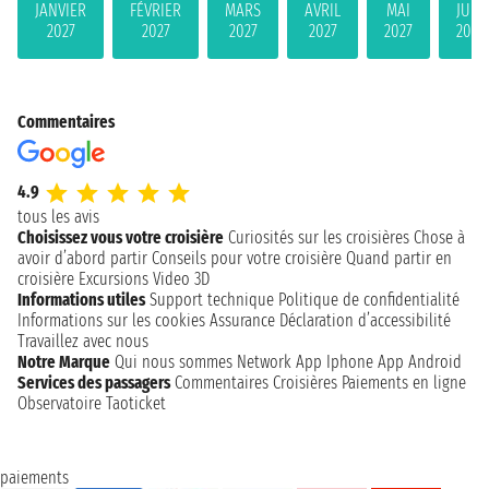
JANVIER
FÉVRIER
MARS
AVRIL
MAI
JUIN
2027
2027
2027
2027
2027
2027
Commentaires
4.9
tous les avis
Choisissez vous votre croisière
Curiosités sur les croisières
Chose à
avoir d’abord partir
Conseils pour votre croisière
Quand partir en
croisière
Excursions
Video 3D
Informations utiles
Support technique
Politique de confidentialité
Informations sur les cookies
Assurance
Déclaration d’accessibilité
Travaillez avec nous
Notre Marque
Qui nous sommes
Network
App Iphone
App Android
Services des passagers
Commentaires Croisières
Paiements en ligne
Observatoire Taoticket
paiements