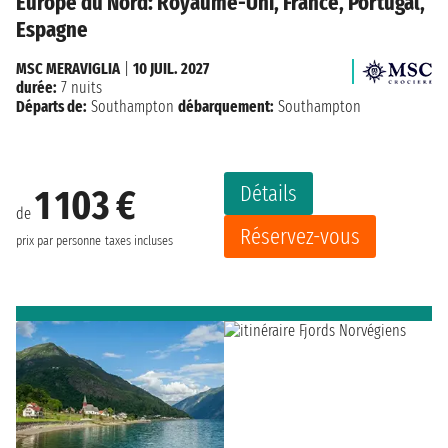
Europe du Nord: Royaume-Uni, France, Portugal,
Espagne
MSC MERAVIGLIA
|
10 JUIL. 2027
durée:
7 nuits
Départs de:
Southampton
débarquement:
Southampton
Détails
1 103 €
de
Réservez-vous
prix par personne
taxes incluses