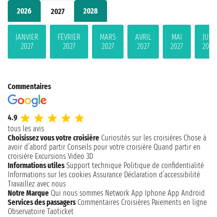
2026
2028
2027
JANVIER
FÉVRIER
MARS
AVRIL
MAI
JUIN
2027
2027
2027
2027
2027
2027
Commentaires
4.9
tous les avis
Choisissez vous votre croisière
Curiosités sur les croisières
Chose à
avoir d’abord partir
Conseils pour votre croisière
Quand partir en
croisière
Excursions
Video 3D
Informations utiles
Support technique
Politique de confidentialité
Informations sur les cookies
Assurance
Déclaration d’accessibilité
Travaillez avec nous
Notre Marque
Qui nous sommes
Network
App Iphone
App Android
Services des passagers
Commentaires Croisières
Paiements en ligne
Observatoire Taoticket