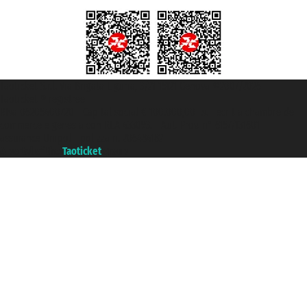
Taoticket S.r.l. Via Brigata Liguria, 3/21 16121 Genova ©2007/2026 -
Taoticket ® registree
P.Iva 06206400720 - Capital social € 100.000,00 i.v. - ecrit a chambre de
commerce e genes a con REA 433093. - Aut. Prov. n° 6167/131601 -
assurance Unipol - polizza n. 206484182
A portal of the
Taoticket
group