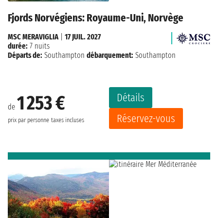
Fjords Norvégiens: Royaume-Uni, Norvège
MSC MERAVIGLIA
|
17 JUIL. 2027
durée:
7 nuits
Départs de:
Southampton
débarquement:
Southampton
Détails
1 253 €
de
Réservez-vous
prix par personne
taxes incluses