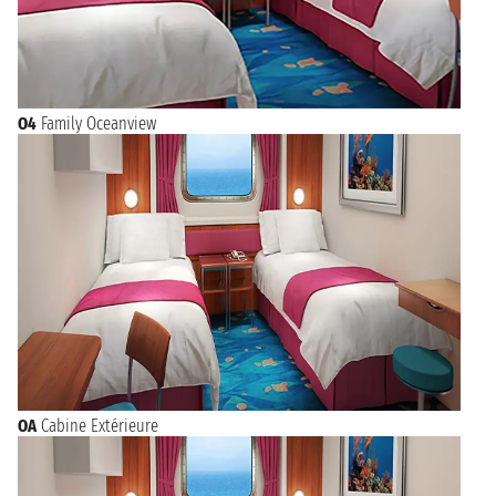
O4
Family Oceanview
OA
Cabine Extérieure