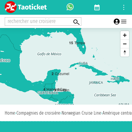
rechercher une croisiere
1
5
Tampa
2
Cozumel
4
Harvest Cay
3
Roatan
Home
›
Compagnies de croisière
›
Norwegian Cruise Line
›
Amérique centra