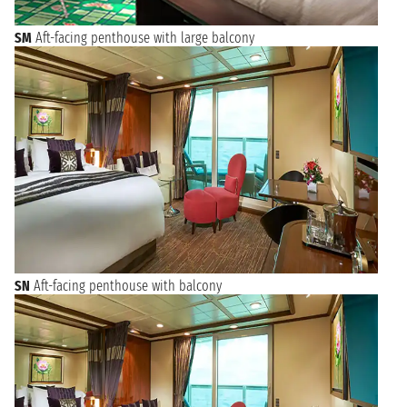
SM
Aft-facing penthouse with large balcony
SN
Aft-facing penthouse with balcony