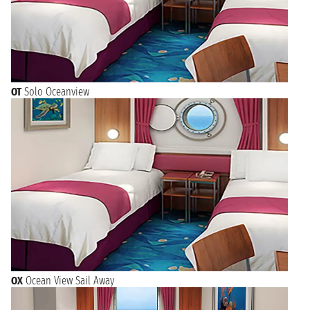
OT
Solo Oceanview
OX
Ocean View Sail Away