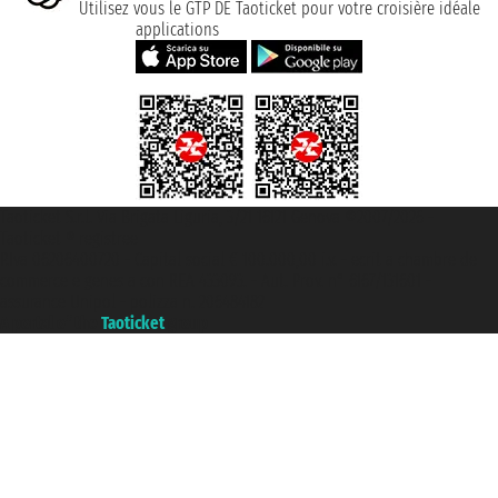
Utilisez vous le GTP DE Taoticket pour votre croisière idéale
applications
Taoticket S.r.l. Via Brigata Liguria, 3/21 16121 Genova ©2007/2026 -
Taoticket ® registree
P.Iva 06206400720 - Capital social € 100.000,00 i.v. - ecrit a chambre de
commerce e genes a con REA 433093. - Aut. Prov. n° 6167/131601 -
assurance Unipol - polizza n. 206484182
A portal of the
Taoticket
group