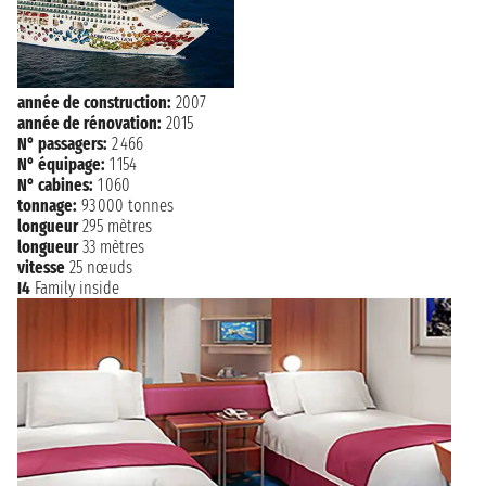
année de construction:
2007
année de rénovation:
2015
N° passagers:
2 466
N° équipage:
1 154
N° cabines:
1 060
tonnage:
93 000 tonnes
longueur
295 mètres
longueur
33 mètres
vitesse
25 nœuds
I4
Family inside