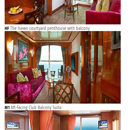
HF
The haven courtyard penthouse with balcony
M1
Aft-Facing Club Balcony Suite