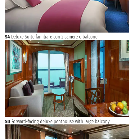
S4
Deluxe Suite familiare con 2 camere e balcone
SD
Forward-facing deluxe penthouse with large balcony