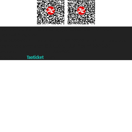
Taoticket S.r.l. Via Brigata Liguria, 3/21 16121 Genova ©2007/2026 -
Taoticket ® registree
P.Iva 06206400720 - Capital social € 100.000,00 i.v. - ecrit a chambre de
commerce e genes a con REA 433093. - Aut. Prov. n° 6167/131601 -
assurance Unipol - polizza n. 206484182
A portal of the
Taoticket
group