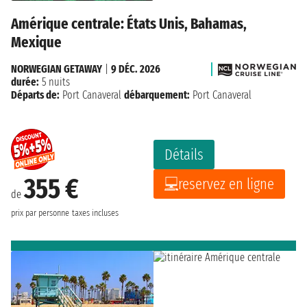
Amérique centrale: États Unis, Bahamas,
Mexique
NORWEGIAN GETAWAY
|
9 DÉC. 2026
durée:
5 nuits
Départs de:
Port Canaveral
débarquement:
Port Canaveral
Détails
355 €
reservez en ligne
de
prix par personne
taxes incluses