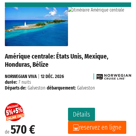
Amérique centrale: États Unis, Mexique,
Honduras, Bélize
NORWEGIAN VIVA
|
12 DÉC. 2026
durée:
7 nuits
Départs de:
Galveston
débarquement:
Galveston
Détails
570 €
reservez en ligne
de