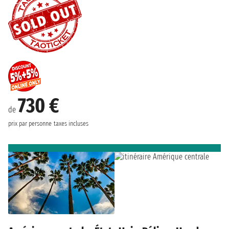
730 €
de
prix par personne
taxes incluses