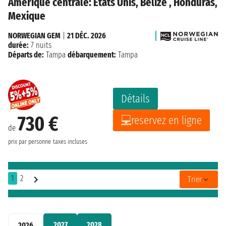
Amérique centrale: États Unis, Bélize , Honduras,
Mexique
NORWEGIAN GEM
|
21 DÉC. 2026
durée:
7 nuits
Départs de:
Tampa
débarquement:
Tampa
Détails
730 €
reservez en ligne
de
prix par personne
taxes incluses
1
2
Trier
2027
2028
2026