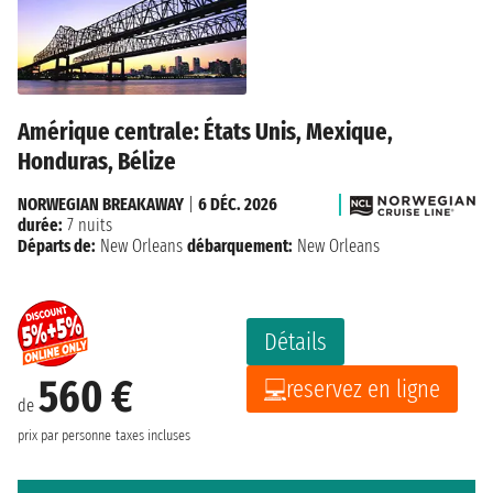
Amérique centrale: États Unis, Mexique,
Honduras, Bélize
NORWEGIAN BREAKAWAY
|
6 DÉC. 2026
durée:
7 nuits
Départs de:
New Orleans
débarquement:
New Orleans
Détails
560 €
reservez en ligne
de
prix par personne
taxes incluses