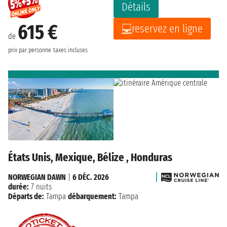
Détails
615 €
reservez en ligne
de
prix par personne
taxes incluses
États Unis, Mexique, Bélize , Honduras
NORWEGIAN DAWN
|
6 DÉC. 2026
durée:
7 nuits
Départs de:
Tampa
débarquement:
Tampa