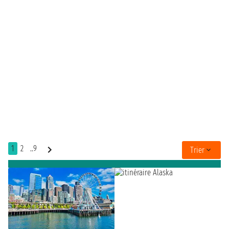
1
2
..9
Trier