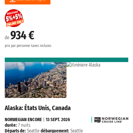
934 €
de
prix par personne
taxes incluses
Alaska: États Unis, Canada
NORWEGIAN ENCORE
|
13 SEPT. 2026
durée:
7 nuits
Départs de:
Seattle
débarquement:
Seattle