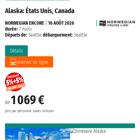
Alaska: États Unis, Canada
NORWEGIAN ENCORE
|
16 AOÛT 2026
durée:
7 nuits
Départs de:
Seattle
débarquement:
Seattle
Détails
reservez en ligne
1 069 €
de
prix par personne
taxes incluses