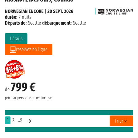
NORWEGIAN ENCORE
|
20 SEPT. 2026
durée:
7 nuits
Départs de:
Seattle
débarquement:
Seattle
Détails
reservez en ligne
799 €
de
prix par personne
taxes incluses
1
2
..9
Trier