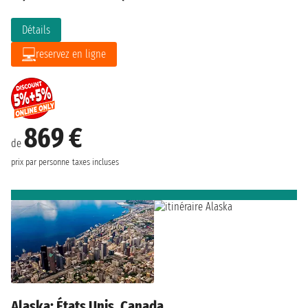
Détails
reservez en ligne
869 €
de
prix par personne
taxes incluses
Alaska: États Unis, Canada