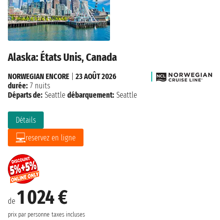
Alaska: États Unis, Canada
NORWEGIAN ENCORE
|
23 AOÛT 2026
durée:
7 nuits
Départs de:
Seattle
débarquement:
Seattle
Détails
reservez en ligne
1 024 €
de
prix par personne
taxes incluses