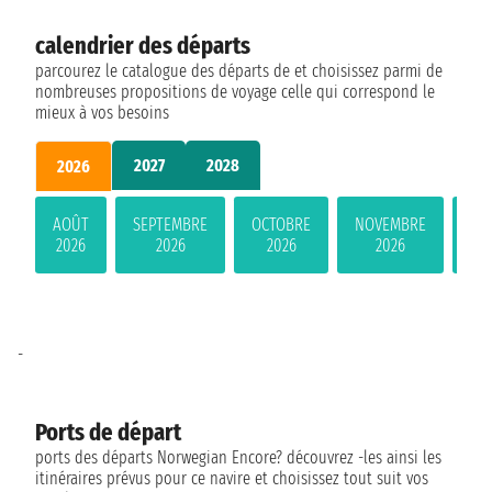
calendrier des départs
parcourez le catalogue des départs de et choisissez parmi de
nombreuses propositions de voyage celle qui correspond le
mieux à vos besoins
2027
2028
2026
AOÛT
SEPTEMBRE
OCTOBRE
NOVEMBRE
DÉ
2026
2026
2026
2026
-
Ports de départ
ports des départs Norwegian Encore? découvrez -les ainsi les
itinéraires prévus pour ce navire et choisissez tout suit vos