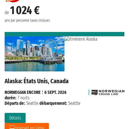
1 024 €
de
prix par personne
taxes incluses
Alaska: États Unis, Canada
NORWEGIAN ENCORE
|
6 SEPT. 2026
durée:
7 nuits
Départs de:
Seattle
débarquement:
Seattle
Détails
reservez en ligne