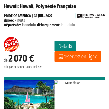
Hawaii: Hawaii, Polynésie française
PRIDE OF AMERICA
|
31 JUIL. 2027
durée:
7 nuits
Départs de:
Honolulu
débarquement:
Honolulu
Détails
2 070 €
reservez en ligne
de
prix par personne
taxes incluses