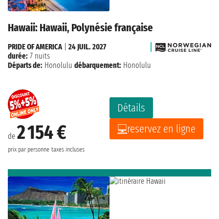
Hawaii: Hawaii, Polynésie française
PRIDE OF AMERICA
|
24 JUIL. 2027
durée:
7 nuits
Départs de:
Honolulu
débarquement:
Honolulu
Détails
2 154 €
reservez en ligne
de
prix par personne
taxes incluses