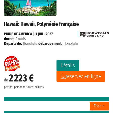
Hawaii: Hawaii, Polynésie française
PRIDE OF AMERICA
|
3 JUIL. 2027
durée:
7 nuits
Départs de:
Honolulu
débarquement:
Honolulu
Détails
2 223 €
reservez en ligne
de
prix par personne
taxes incluses
Trier