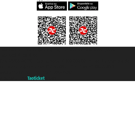
Taoticket S.r.l. Via Brigata Liguria, 3/21 16121 Genova ©2007/2026 -
Taoticket ® registree
P.Iva 06206400720 - Capital social € 100.000,00 i.v. - ecrit a chambre de
commerce e genes a con REA 433093. - Aut. Prov. n° 6167/131601 -
assurance Unipol - polizza n. 206484182
A portal of the
Taoticket
group