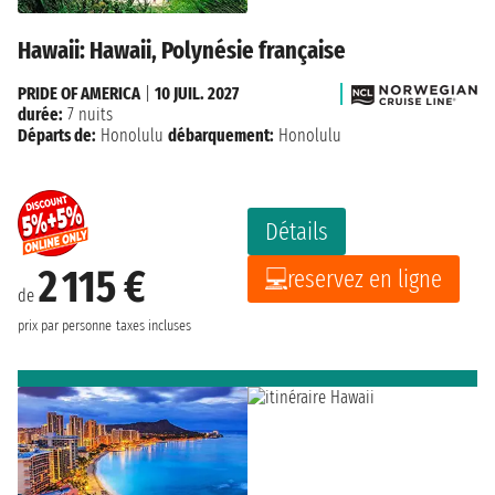
Hawaii: Hawaii, Polynésie française
PRIDE OF AMERICA
|
10 JUIL. 2027
durée:
7 nuits
Départs de:
Honolulu
débarquement:
Honolulu
Détails
2 115 €
reservez en ligne
de
prix par personne
taxes incluses