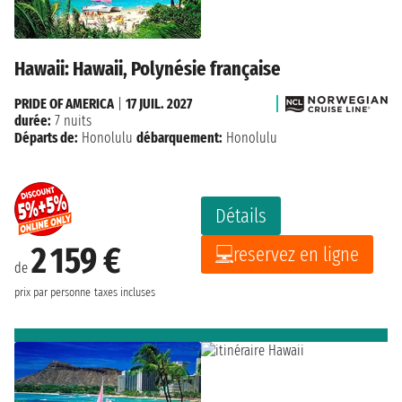
Hawaii: Hawaii, Polynésie française
PRIDE OF AMERICA
|
17 JUIL. 2027
durée:
7 nuits
Départs de:
Honolulu
débarquement:
Honolulu
Détails
2 159 €
reservez en ligne
de
prix par personne
taxes incluses