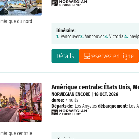
itinéraire:
1.
Vancouver,
2.
Vancouver,
3.
Victoria,
4.
navig
Détails
reservez en ligne
Amérique centrale: États Unis, 
NORWEGIAN ENCORE
|
18 OCT. 2026
durée:
7 nuits
Départs de:
Los Angeles
débarquement:
Los A