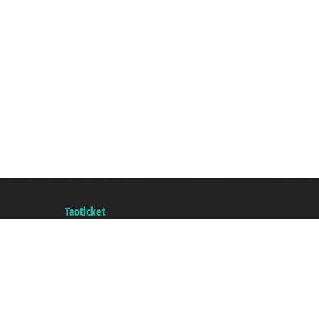
Taoticket S.r.l. Via Brigata Liguria, 3/21 16121 Genova ©2007/2026 - Taoticke
P.Iva 06206400720 - Capital social € 100.000,00 i.v. - ecrit a chambre de c
A portal of the
Taoticket
group