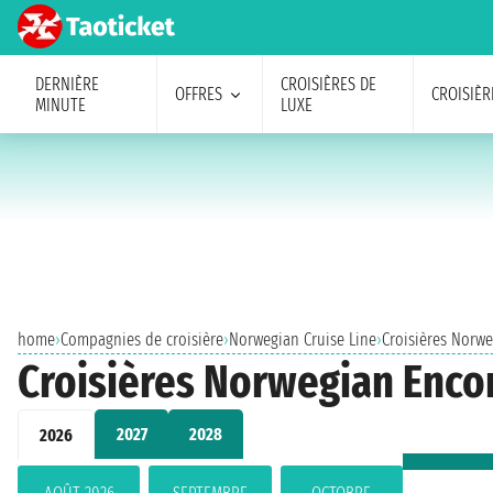
DERNIÈRE
CROISIÈRES DE
OFFRES
CROISIÈR
MINUTE
LUXE
home
›
Compagnies de croisière
›
Norwegian Cruise Line
›
Croisières Norw
Croisières Norwegian Enco
2027
2028
2026