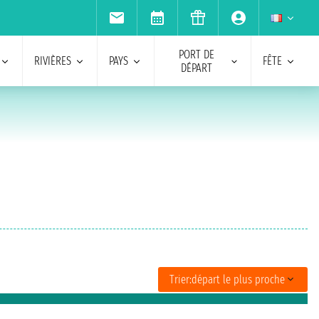
PORT DE
RIVIÈRES
PAYS
FÊTE
DÉPART
Trier:
départ le plus proche