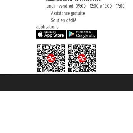
lundi - vendredi 09:00 - 12:00 e 15:00 - 17:00
Assistance gratuite
Soutien dédié
applications
t ® registree
ommerce e genes a con REA 433093. - Aut. Prov. n° 6167/131601 - assurance U