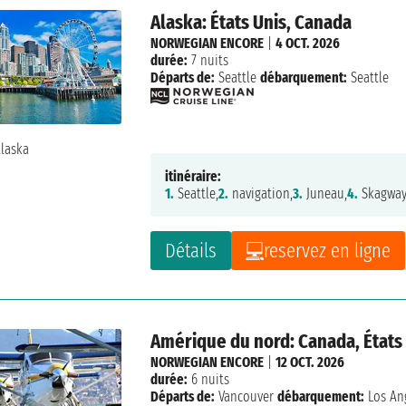
Alaska: États Unis, Canada
NORWEGIAN ENCORE
|
4 OCT. 2026
durée:
7 nuits
Départs de:
Seattle
débarquement:
Seattle
itinéraire:
1.
Seattle,
2.
navigation,
3.
Juneau,
4.
Skagway
Détails
reservez en ligne
Amérique du nord: Canada, États
NORWEGIAN ENCORE
|
12 OCT. 2026
durée:
6 nuits
Départs de:
Vancouver
débarquement:
Los An