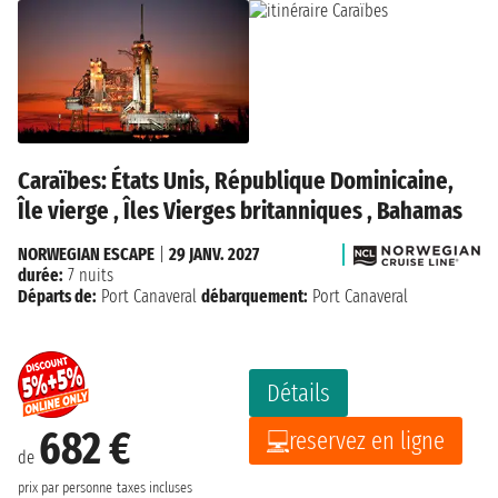
Caraïbes: États Unis, République Dominicaine,
Île vierge , Îles Vierges britanniques , Bahamas
NORWEGIAN ESCAPE
|
29 JANV. 2027
durée:
7 nuits
Départs de:
Port Canaveral
débarquement:
Port Canaveral
Détails
682 €
reservez en ligne
de
prix par personne
taxes incluses