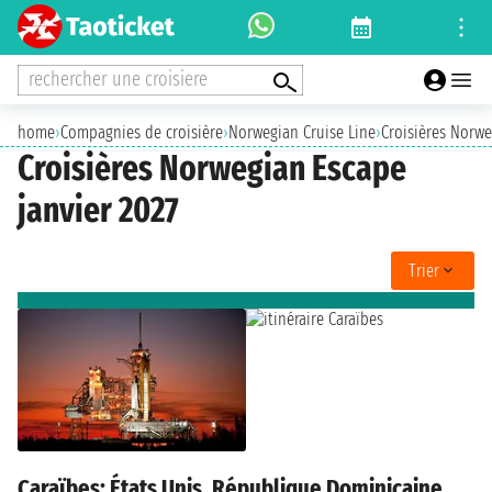
rechercher une croisiere
home
›
Compagnies de croisière
›
Norwegian Cruise Line
›
Croisières Norw
Croisières Norwegian Escape
janvier 2027
Trier
Caraïbes: États Unis, République Dominicaine,