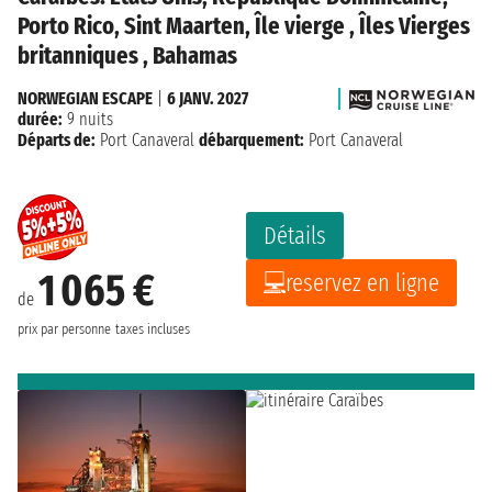
Porto Rico, Sint Maarten, Île vierge , Îles Vierges
britanniques , Bahamas
NORWEGIAN ESCAPE
|
6 JANV. 2027
durée:
9 nuits
Départs de:
Port Canaveral
débarquement:
Port Canaveral
Détails
1 065 €
reservez en ligne
de
prix par personne
taxes incluses