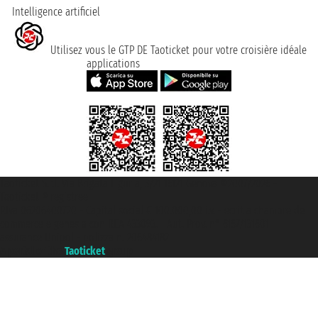
Intelligence artificiel
Utilisez vous le GTP DE Taoticket pour votre croisière idéale
applications
Taoticket S.r.l. Via Brigata Liguria, 3/21 16121 Genova ©2007/2026 -
Taoticket ® registree
P.Iva 06206400720 - Capital social € 100.000,00 i.v. - ecrit a chambre de
commerce e genes a con REA 433093. - Aut. Prov. n° 6167/131601 -
assurance Unipol - polizza n. 206484182
A portal of the
Taoticket
group