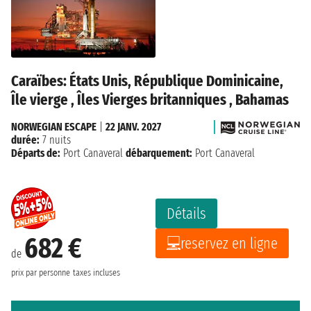
Caraïbes: États Unis, République Dominicaine,
Île vierge , Îles Vierges britanniques , Bahamas
NORWEGIAN ESCAPE
|
22 JANV. 2027
durée:
7 nuits
Départs de:
Port Canaveral
débarquement:
Port Canaveral
Détails
682 €
reservez en ligne
de
prix par personne
taxes incluses