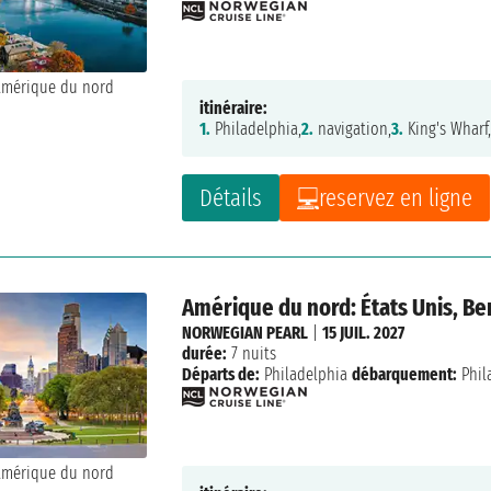
itinéraire:
1.
Philadelphia,
2.
navigation,
3.
King's Wharf
Détails
reservez en ligne
Amérique du nord: États Unis, B
NORWEGIAN PEARL
|
15 JUIL. 2027
durée:
7 nuits
Départs de:
Philadelphia
débarquement:
Phil