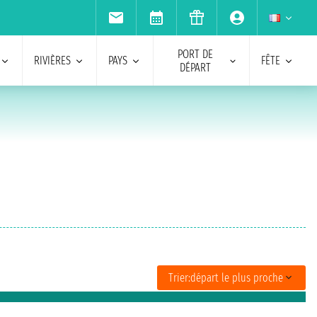
PORT DE
RIVIÈRES
PAYS
FÊTE
DÉPART
Trier:
départ le plus proche