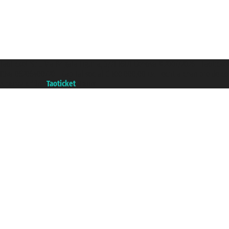
Taoticket S.r.l. Via Brigata Liguria, 3/21 16121 Genova ©2007/2026 - Taoticke
P.Iva 06206400720 - Capital social € 100.000,00 i.v. - ecrit a chambre de c
A portal of the
Taoticket
group