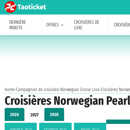
DERNIÈRE
CROISIÈRES DE
OFFRES
CROISIÈR
MINUTE
LUXE
home
›
Compagnies de croisière
›
Norwegian Cruise Line
›
Croisières Norwe
Croisières Norwegian Pearl 
2026
2028
2027