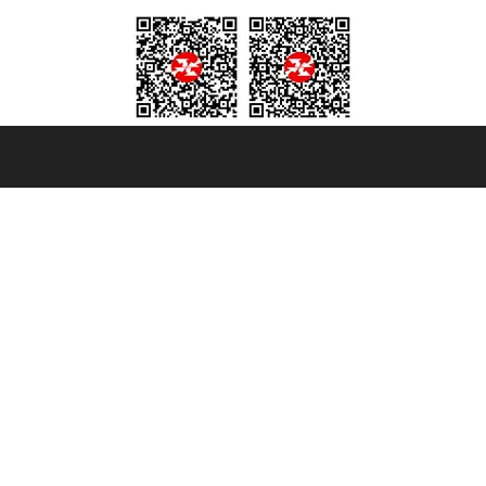
t ® registree
ommerce e genes a con REA 433093. - Aut. Prov. n° 6167/131601 - assurance U