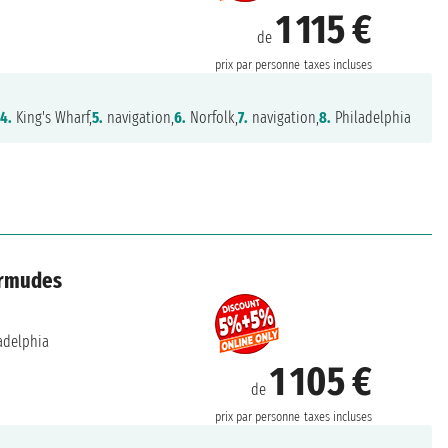
1 115 €
de
prix par personne
taxes incluses
,
4.
King's Wharf,
5.
navigation,
6.
Norfolk,
7.
navigation,
8.
Philadelphia
ermudes
adelphia
1 105 €
de
prix par personne
taxes incluses