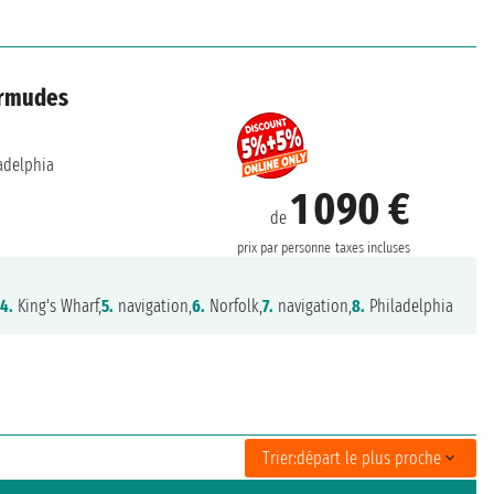
ermudes
adelphia
1 090 €
de
prix par personne
taxes incluses
,
4.
King's Wharf,
5.
navigation,
6.
Norfolk,
7.
navigation,
8.
Philadelphia
Trier:
départ le plus proche