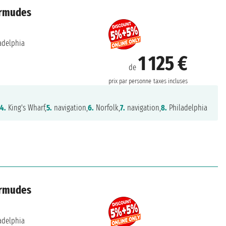
ermudes
adelphia
1 125 €
de
prix par personne
taxes incluses
,
4.
King's Wharf,
5.
navigation,
6.
Norfolk,
7.
navigation,
8.
Philadelphia
ermudes
adelphia