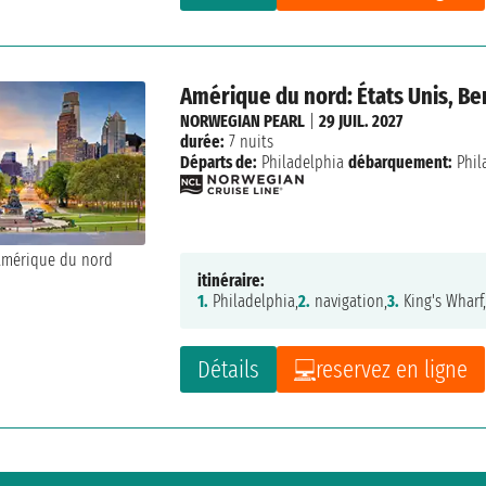
Amérique du nord: États Unis, B
NORWEGIAN PEARL
|
29 JUIL. 2027
durée:
7 nuits
Départs de:
Philadelphia
débarquement:
Phil
itinéraire:
1.
Philadelphia,
2.
navigation,
3.
King's Wharf
Détails
reservez en ligne