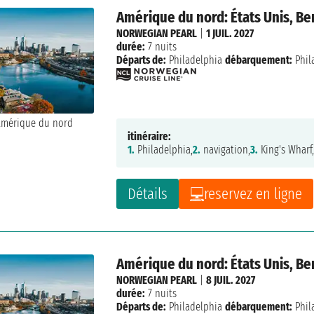
Amérique du nord: États Unis, B
NORWEGIAN PEARL
|
1 JUIL. 2027
durée:
7 nuits
Départs de:
Philadelphia
débarquement:
Phil
itinéraire:
1.
Philadelphia,
2.
navigation,
3.
King's Wharf
Détails
reservez en ligne
Amérique du nord: États Unis, B
NORWEGIAN PEARL
|
8 JUIL. 2027
durée:
7 nuits
Départs de:
Philadelphia
débarquement:
Phil