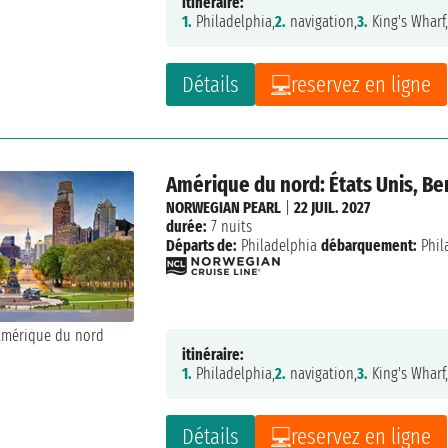
itinéraire:
1.
Philadelphia,
2.
navigation,
3.
King's Wharf
Détails
reservez en ligne
Amérique du nord: États Unis, B
NORWEGIAN PEARL
|
22 JUIL. 2027
durée:
7 nuits
Départs de:
Philadelphia
débarquement:
Phil
itinéraire:
1.
Philadelphia,
2.
navigation,
3.
King's Wharf
Détails
reservez en ligne