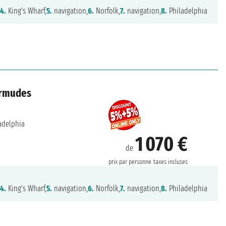
,
4.
King's Wharf,
5.
navigation,
6.
Norfolk,
7.
navigation,
8.
Philadelphia
ermudes
adelphia
1 070 €
de
prix par personne
taxes incluses
,
4.
King's Wharf,
5.
navigation,
6.
Norfolk,
7.
navigation,
8.
Philadelphia