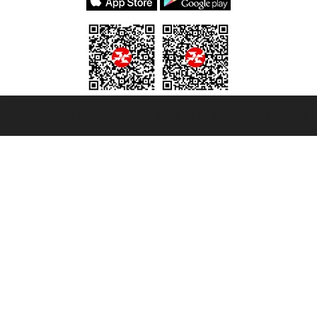
t ® registree
ommerce e genes a con REA 433093. - Aut. Prov. n° 6167/131601 - assurance U