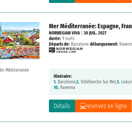
Mer Méditerranée: Espagne, Franc
NORWEGIAN VIVA
|
30 JUIL. 2027
durée:
9 nuits
Départs de:
Barcelone
débarquement:
Raven
itinéraire:
1.
Barcelone,
2.
Villefranche Sur Mer,
3.
Livour
10.
Ravenna
Détails
reservez en ligne