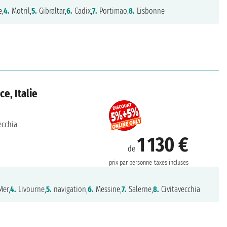
e,
4.
Motril,
5.
Gibraltar,
6.
Cadix,
7.
Portimao,
8.
Lisbonne
e, Italie
ecchia
1 130 €
de
prix par personne
taxes incluses
Mer,
4.
Livourne,
5.
navigation,
6.
Messine,
7.
Salerne,
8.
Civitavecchia