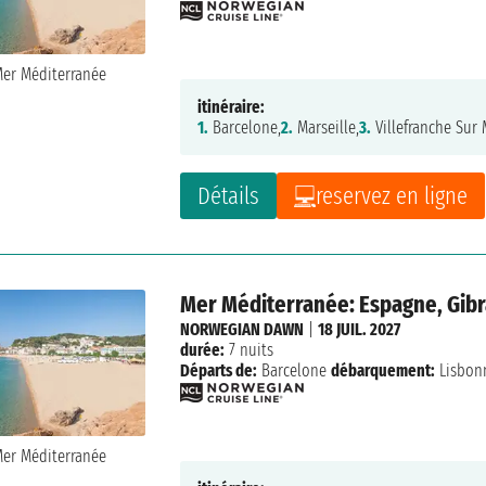
itinéraire:
1.
Barcelone,
2.
Marseille,
3.
Villefranche Sur 
Détails
reservez en ligne
Mer Méditerranée: Espagne, Gibra
NORWEGIAN DAWN
|
18 JUIL. 2027
durée:
7 nuits
Départs de:
Barcelone
débarquement:
Lisbon