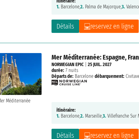
itinéraire:
1.
Barcelone,
2.
Palma de Majorque,
3.
Valenc
Détails
reservez en ligne
Mer Méditerranée: Espagne, Franc
NORWEGIAN EPIC
|
25 JUIL. 2027
durée:
7 nuits
Départs de:
Barcelone
débarquement:
Civitav
itinéraire:
1.
Barcelone,
2.
Marseille,
3.
Villefranche Sur 
Détails
reservez en ligne