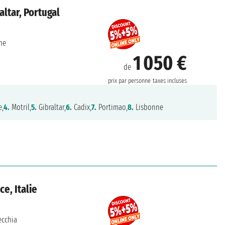
ltar, Portugal
ne
1 050 €
de
prix par personne
taxes incluses
e,
4.
Motril,
5.
Gibraltar,
6.
Cadix,
7.
Portimao,
8.
Lisbonne
e, Italie
ecchia