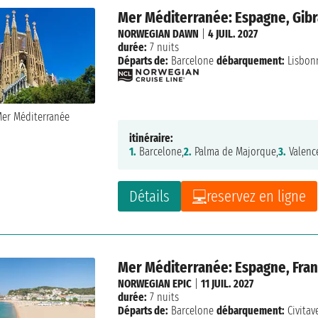
Mer Méditerranée: Espagne, Gibra
NORWEGIAN DAWN
|
4 JUIL. 2027
durée:
7 nuits
Départs de:
Barcelone
débarquement:
Lisbon
itinéraire:
1.
Barcelone,
2.
Palma de Majorque,
3.
Valenc
Détails
reservez en ligne
Mer Méditerranée: Espagne, Franc
NORWEGIAN EPIC
|
11 JUIL. 2027
durée:
7 nuits
Départs de:
Barcelone
débarquement:
Civitav