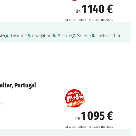
1 140 €
de
prix par personne
taxes incluses
Mer,
4.
Livourne,
5.
navigation,
6.
Messine,
7.
Salerne,
8.
Civitavecchia
ltar, Portugal
ne
1 095 €
de
prix par personne
taxes incluses