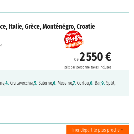
e, Italie, Grèce, Monténégro, Croatie
na
2 550 €
de
prix par personne
taxes incluses
ne,
4.
Civitavecchia,
5.
Salerne,
6.
Messine,
7.
Corfou,
8.
Bar,
9.
Split,
Trier:
départ le plus proche