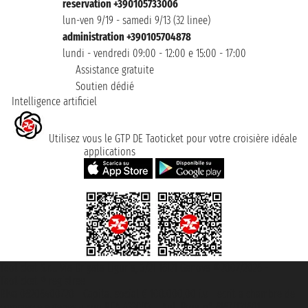
reservation +390105733006
lun-ven 9/19 - samedi 9/13 (32 linee)
administration +390105704878
lundi - vendredi 09:00 - 12:00 e 15:00 - 17:00
Assistance gratuite
Soutien dédié
Intelligence artificiel
Utilisez vous le GTP DE Taoticket pour votre croisière idéale
applications
Taoticket S.r.l. Via Brigata Liguria, 3/21 16121 Genova ©2007/2026 -
Taoticket ® registree
P.Iva 06206400720 - Capital social € 100.000,00 i.v. - ecrit a chambre de
commerce e genes a con REA 433093. - Aut. Prov. n° 6167/131601 -