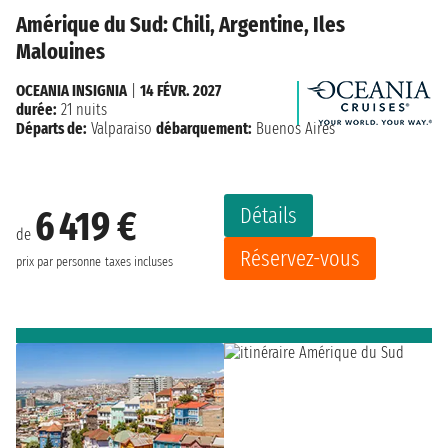
Amérique du Sud: Chili, Argentine, Iles
Malouines
OCEANIA INSIGNIA
|
14 FÉVR. 2027
durée:
21 nuits
Départs de:
Valparaiso
débarquement:
Buenos Aires
Détails
6 419 €
de
Réservez-vous
prix par personne
taxes incluses