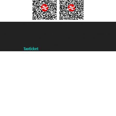
Taoticket S.r.l. Via Brigata Liguria, 3/21 16121 Genova ©2007/2026 -
Taoticket ® registree
P.Iva 06206400720 - Capital social € 100.000,00 i.v. - ecrit a chambre de
commerce e genes a con REA 433093. - Aut. Prov. n° 6167/131601 -
assurance Unipol - polizza n. 206484182
A portal of the
Taoticket
group