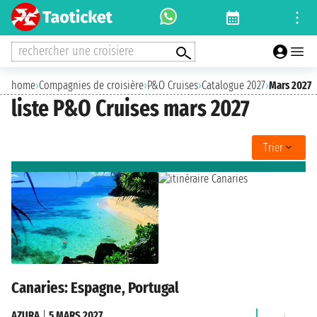
rechercher une croisiere
home
›
Compagnies de croisière
›
P&O Cruises
›
Catalogue 2027
›
Mars 2027
liste P&O Cruises mars 2027
Trier
Canaries: Espagne, Portugal
AZURA
|
5 MARS 2027