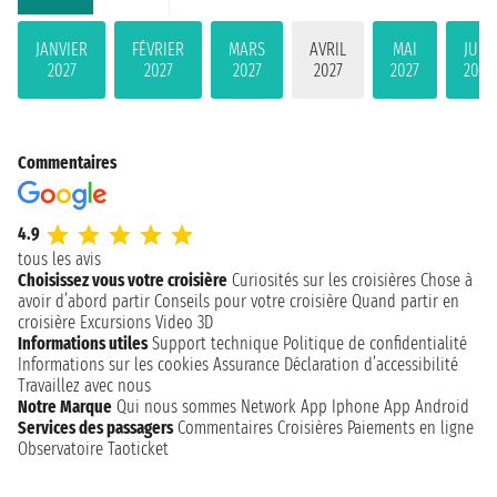
JANVIER
FÉVRIER
MARS
AVRIL
MAI
JUIN
2027
2027
2027
2027
2027
2027
Commentaires
4.9
tous les avis
Choisissez vous votre croisière
Curiosités sur les croisières
Chose à
avoir d’abord partir
Conseils pour votre croisière
Quand partir en
croisière
Excursions
Video 3D
Informations utiles
Support technique
Politique de confidentialité
Informations sur les cookies
Assurance
Déclaration d’accessibilité
Travaillez avec nous
Notre Marque
Qui nous sommes
Network
App Iphone
App Android
Services des passagers
Commentaires Croisières
Paiements en ligne
Observatoire Taoticket