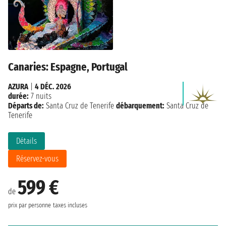
Canaries: Espagne, Portugal
AZURA
|
4 DÉC. 2026
durée:
7 nuits
Départs de:
Santa Cruz de Tenerife
débarquement:
Santa Cruz de
Tenerife
Détails
Réservez-vous
599 €
de
prix par personne
taxes incluses