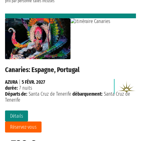
prix par personne
taxes incluses
Canaries: Espagne, Portugal
AZURA
|
5 FÉVR. 2027
durée:
7 nuits
Départs de:
Santa Cruz de Tenerife
débarquement:
Santa Cruz de
Tenerife
Détails
Réservez-vous