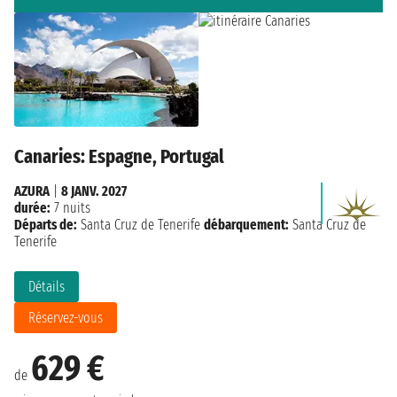
Canaries: Espagne, Portugal
AZURA
|
8 JANV. 2027
durée:
7 nuits
Départs de:
Santa Cruz de Tenerife
débarquement:
Santa Cruz de
Tenerife
Détails
Réservez-vous
629 €
de