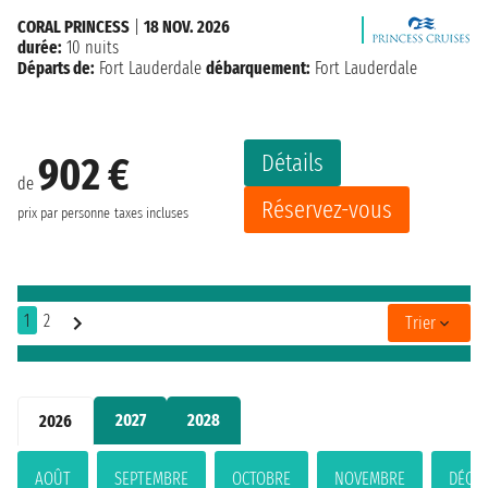
CORAL PRINCESS
|
18 NOV. 2026
durée:
10 nuits
Départs de:
Fort Lauderdale
débarquement:
Fort Lauderdale
Détails
902 €
de
Réservez-vous
prix par personne
taxes incluses
1
2
Trier
2027
2028
2026
AOÛT
SEPTEMBRE
OCTOBRE
NOVEMBRE
DÉCE