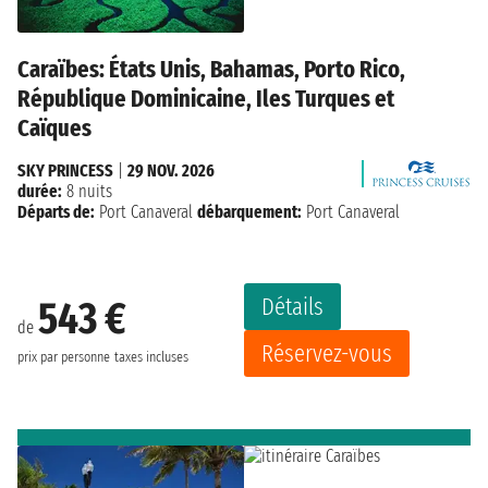
Caraïbes: États Unis, Bahamas, Porto Rico,
République Dominicaine, Iles Turques et
Caïques
SKY PRINCESS
|
29 NOV. 2026
durée:
8 nuits
Départs de:
Port Canaveral
débarquement:
Port Canaveral
Détails
543 €
de
Réservez-vous
prix par personne
taxes incluses