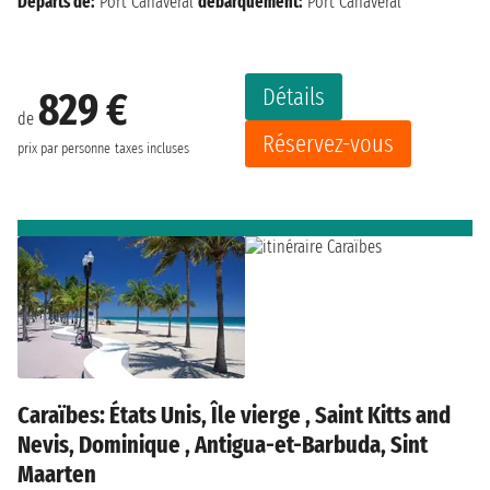
Départs de:
Port Canaveral
débarquement:
Port Canaveral
Détails
829 €
de
Réservez-vous
prix par personne
taxes incluses
Caraïbes: États Unis, Île vierge , Saint Kitts and
Nevis, Dominique , Antigua-et-Barbuda, Sint
Maarten