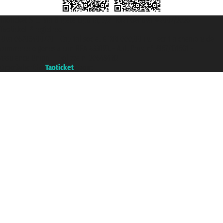
Taoticket S.r.l. Via Brigata Liguria, 3/21 16121 Genova ©2007/2026 -
Taoticket ® registree
P.Iva 06206400720 - Capital social € 100.000,00 i.v. - ecrit a chambre de
commerce e genes a con REA 433093. - Aut. Prov. n° 6167/131601 -
assurance Unipol - polizza n. 206484182
A portal of the
Taoticket
group