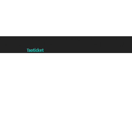
Taoticket S.r.l. Via Brigata Liguria, 3/21 16121 Genova ©2007/2026 - Taoticke
P.Iva 06206400720 - Capital social € 100.000,00 i.v. - ecrit a chambre de c
A portal of the
Taoticket
group