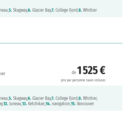
neau,
5.
Skagway,
6.
Glacier Bay,
7.
College Fjord,
8.
Whittier
1 525 €
de
ver
prix par personne
taxes incluses
neau,
5.
Skagway,
6.
Glacier Bay,
7.
College Fjord,
8.
Whittier,
y,
12.
Juneau,
13.
Ketchikan,
14.
navigation,
15.
Vancouver