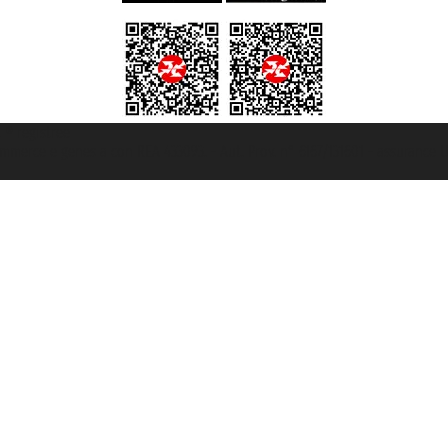
t ® registree
ommerce e genes a con REA 433093. - Aut. Prov. n° 6167/131601 - assurance U