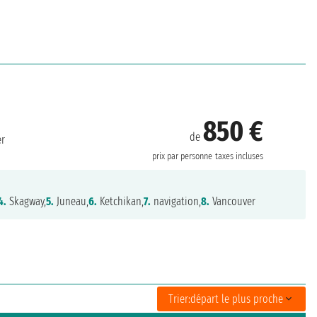
850 €
de
er
prix par personne
taxes incluses
4.
Skagway,
5.
Juneau,
6.
Ketchikan,
7.
navigation,
8.
Vancouver
Trier:
départ le plus proche