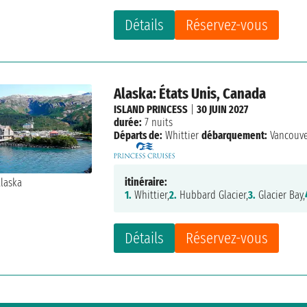
Détails
Réservez-vous
Alaska: États Unis, Canada
ISLAND PRINCESS
|
30 JUIN 2027
durée:
7 nuits
Départs de:
Whittier
débarquement:
Vancouv
itinéraire:
1.
Whittier,
2.
Hubbard Glacier,
3.
Glacier Bay,
Détails
Réservez-vous