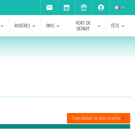
PORT DE
RIVIÈRES
PAYS
FÊTE
DÉPART
Trier:
départ le plus proche