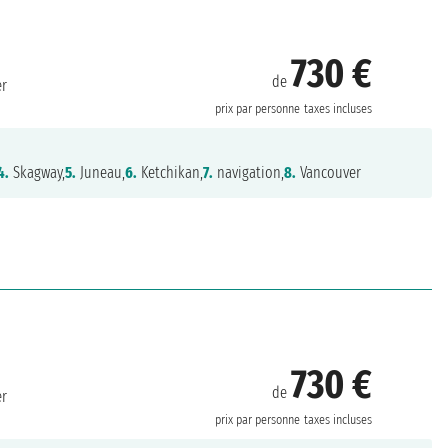
730 €
de
er
prix par personne
taxes incluses
4.
Skagway,
5.
Juneau,
6.
Ketchikan,
7.
navigation,
8.
Vancouver
730 €
de
er
prix par personne
taxes incluses