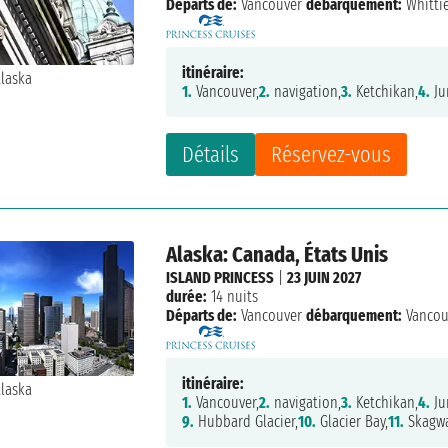
Départs de:
Vancouver
débarquement:
Whitti
itinéraire:
1.
Vancouver,
2.
navigation,
3.
Ketchikan,
4.
Ju
Détails
Réservez-vous
Alaska: Canada, États Unis
ISLAND PRINCESS
|
23 JUIN 2027
durée:
14 nuits
Départs de:
Vancouver
débarquement:
Vancou
itinéraire:
1.
Vancouver,
2.
navigation,
3.
Ketchikan,
4.
Ju
9.
Hubbard Glacier,
10.
Glacier Bay,
11.
Skagwa