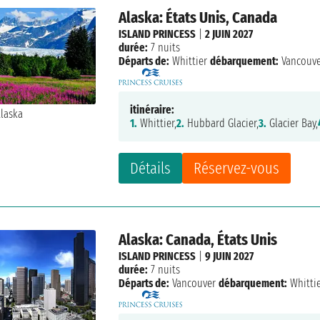
Alaska: États Unis, Canada
ISLAND PRINCESS
|
2 JUIN 2027
durée:
7 nuits
Départs de:
Whittier
débarquement:
Vancouv
itinéraire:
1.
Whittier,
2.
Hubbard Glacier,
3.
Glacier Bay,
Détails
Réservez-vous
Alaska: Canada, États Unis
ISLAND PRINCESS
|
9 JUIN 2027
durée:
7 nuits
Départs de:
Vancouver
débarquement:
Whitti