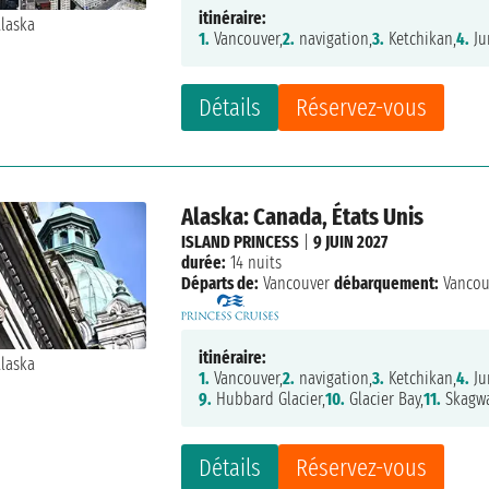
itinéraire:
1.
Vancouver,
2.
navigation,
3.
Ketchikan,
4.
Ju
Détails
Réservez-vous
Alaska: Canada, États Unis
ISLAND PRINCESS
|
9 JUIN 2027
durée:
14 nuits
Départs de:
Vancouver
débarquement:
Vancou
itinéraire:
1.
Vancouver,
2.
navigation,
3.
Ketchikan,
4.
Ju
9.
Hubbard Glacier,
10.
Glacier Bay,
11.
Skagwa
Détails
Réservez-vous