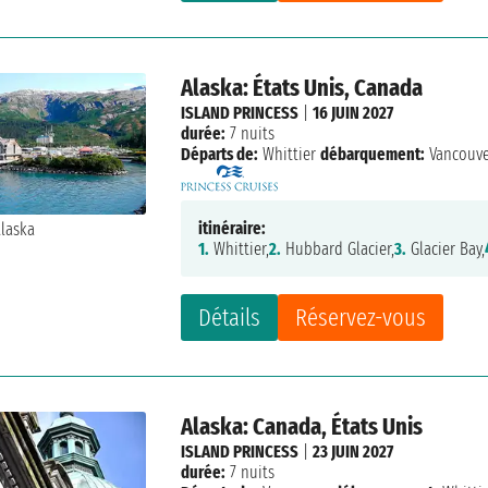
Alaska: États Unis, Canada
ISLAND PRINCESS
|
16 JUIN 2027
durée:
7 nuits
Départs de:
Whittier
débarquement:
Vancouv
itinéraire:
1.
Whittier,
2.
Hubbard Glacier,
3.
Glacier Bay,
Détails
Réservez-vous
Alaska: Canada, États Unis
ISLAND PRINCESS
|
23 JUIN 2027
durée:
7 nuits