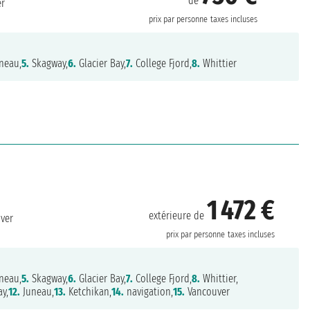
de
er
prix par personne
taxes incluses
neau,
5.
Skagway,
6.
Glacier Bay,
7.
College Fjord,
8.
Whittier
1 472 €
extérieure de
ver
prix par personne
taxes incluses
neau,
5.
Skagway,
6.
Glacier Bay,
7.
College Fjord,
8.
Whittier,
y,
12.
Juneau,
13.
Ketchikan,
14.
navigation,
15.
Vancouver