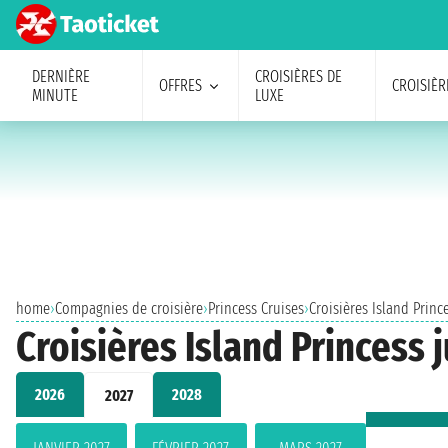
DERNIÈRE
CROISIÈRES DE
OFFRES
CROISIÈR
MINUTE
LUXE
home
›
Compagnies de croisière
›
Princess Cruises
›
Croisières Island Princ
Croisières Island Princess 
2026
2028
2027