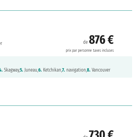
876 €
de
er
prix par personne
taxes incluses
4.
Skagway,
5.
Juneau,
6.
Ketchikan,
7.
navigation,
8.
Vancouver
730 €