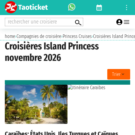
rechercher une croisiere
home
›
Compagnies de croisière
›
Princess Cruises
›
Croisières Island Princ
Croisières Island Princess
novembre 2026
Trier
Caraïbes: États Unis, Iles Turques et Caïques ,