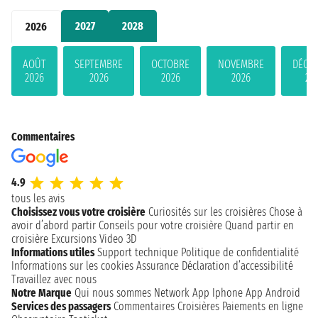
2027
2028
2026
AOÛT
SEPTEMBRE
OCTOBRE
NOVEMBRE
DÉCE
2026
2026
2026
2026
20
Commentaires
4.9
tous les avis
Choisissez vous votre croisière
Curiosités sur les croisières
Chose à
avoir d’abord partir
Conseils pour votre croisière
Quand partir en
croisière
Excursions
Video 3D
Informations utiles
Support technique
Politique de confidentialité
Informations sur les cookies
Assurance
Déclaration d’accessibilité
Travaillez avec nous
Notre Marque
Qui nous sommes
Network
App Iphone
App Android
Services des passagers
Commentaires Croisières
Paiements en ligne