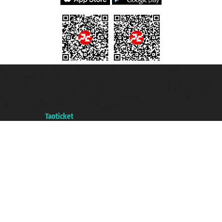
Taoticket S.r.l. Via Brigata Liguria, 3/21 16121 Genova ©2007/2026 -
Taoticket ® registree
P.Iva 06206400720 - Capital social € 100.000,00 i.v. - ecrit a chambre de
commerce e genes a con REA 433093. - Aut. Prov. n° 6167/131601 -
assurance Unipol - polizza n. 206484182
A portal of the
Taoticket
group