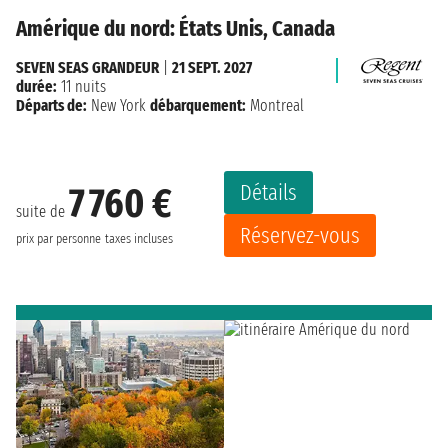
Amérique du nord: États Unis, Canada
SEVEN SEAS GRANDEUR
|
21 SEPT. 2027
durée:
11 nuits
Départs de:
New York
débarquement:
Montreal
Détails
7 760 €
suite de
Réservez-vous
prix par personne
taxes incluses