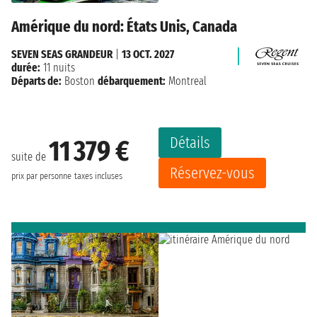
Amérique du nord: États Unis, Canada
SEVEN SEAS GRANDEUR
|
13 OCT. 2027
durée:
11 nuits
Départs de:
Boston
débarquement:
Montreal
Détails
11 379 €
suite de
Réservez-vous
prix par personne
taxes incluses