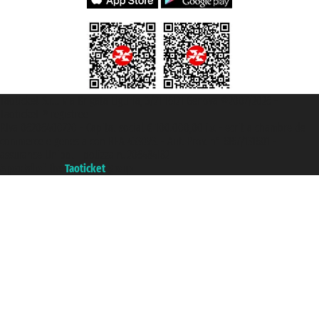
Taoticket S.r.l. Via Brigata Liguria, 3/21 16121 Genova ©2007/2026 -
Taoticket ® registree
P.Iva 06206400720 - Capital social € 100.000,00 i.v. - ecrit a chambre de
commerce e genes a con REA 433093. - Aut. Prov. n° 6167/131601 -
assurance Unipol - polizza n. 206484182
A portal of the
Taoticket
group