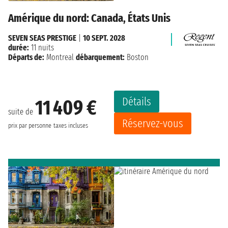
Amérique du nord: Canada, États Unis
SEVEN SEAS PRESTIGE
|
10 SEPT. 2028
durée:
11 nuits
Départs de:
Montreal
débarquement:
Boston
Détails
11 409 €
suite de
Réservez-vous
prix par personne
taxes incluses