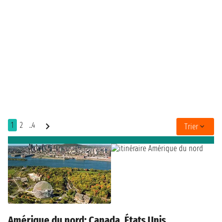
1
2
..4
Trier
Amérique du nord: Canada, États Unis