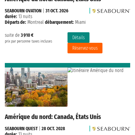
SEABOURN OVATION
|
31 OCT. 2026
durée:
13 nuits
Départs de:
Montreal
débarquement:
Miami
suite de
3 910 €
Détails
prix par personne
taxes incluses
Réservez-vous
Amérique du nord: Canada, États Unis
SEABOURN QUEST
|
28 OCT. 2028
durée:
13 nuits