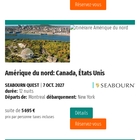
Réservez-vous
Amérique du nord: Canada, États Unis
SEABOURN QUEST
|
7 OCT. 2027
durée:
12 nuits
Départs de:
Montreal
débarquement:
New York
suite de
5 695 €
Détails
prix par personne
taxes incluses
Réservez-vous