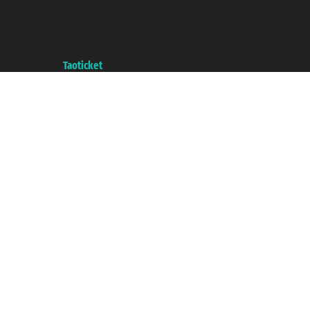
Taoticket ® registree
P.Iva 06206400720 - Capital social € 100.000,00 i.v. - ecrit a chambre de
commerce e genes a con REA 433093. - Aut. Prov. n° 6167/131601 -
assurance Unipol - polizza n. 206484182
A portal of the
Taoticket
group