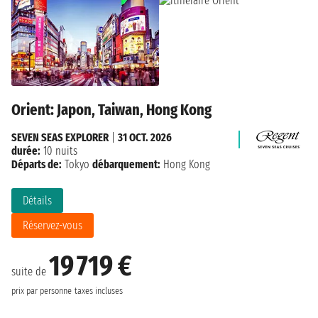
Orient: Japon, Taiwan, Hong Kong
SEVEN SEAS EXPLORER
|
31 OCT. 2026
durée:
10 nuits
Départs de:
Tokyo
débarquement:
Hong Kong
Détails
Réservez-vous
19 719 €
suite de
prix par personne
taxes incluses