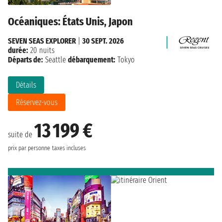
Océaniques: États Unis, Japon
SEVEN SEAS EXPLORER
|
30 SEPT. 2026
durée:
20 nuits
Départs de:
Seattle
débarquement:
Tokyo
Détails
Réservez-vous
13 199 €
suite de
prix par personne
taxes incluses