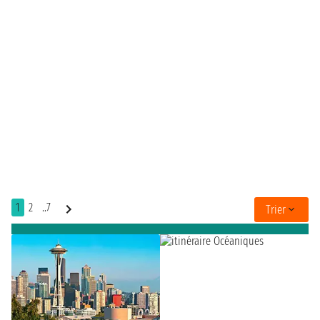
1
2
..7
Trier