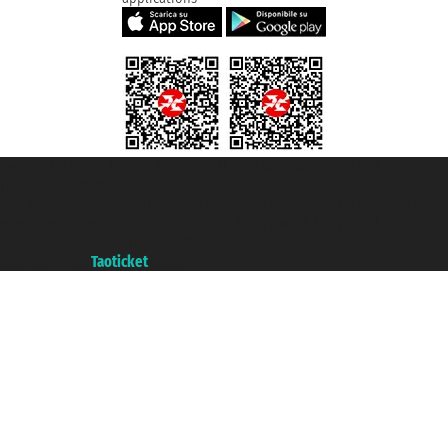
Taoticket S.r.l. Via Brigata Liguria, 3/21 16121 Genova ©2007/2026 -
Taoticket ® registree
P.Iva 06206400720 - Capital social € 100.000,00 i.v. - ecrit a chambre de
commerce e genes a con REA 433093. - Aut. Prov. n° 6167/131601 -
assurance Unipol - polizza n. 206484182
A portal of the
Taoticket
group