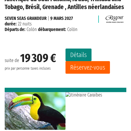
Tobago, Brésil, Grenade , Antilles néerlandaises
SEVEN SEAS GRANDEUR
|
9 MARS 2027
durée:
22 nuits
Départs de:
Colón
débarquement:
Colón
Détails
19 309 €
suite de
Réservez-vous
prix par personne
taxes incluses