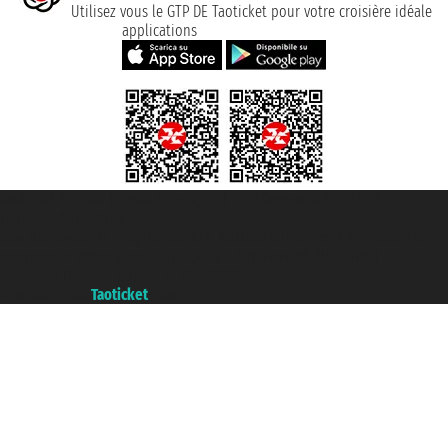
Utilisez vous le GTP DE Taoticket pour votre croisière idéale
applications
Taoticket S.r.l. Via Brigata Liguria, 3/21 16121 Genova ©2007/2026 -
Taoticket ® registree
P.Iva 06206400720 - Capital social € 100.000,00 i.v. - ecrit a chambre de
commerce e genes a con REA 433093. - Aut. Prov. n° 6167/131601 -
assurance Unipol - polizza n. 206484182
A portal of the
Taoticket
group