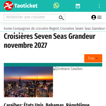
rechercher une croisiere
home
›
Compagnies de croisière
›
Regent
›
Croisières Seven Seas Grandeur
›
Croisières Seven Seas Grandeur
novembre 2027
Trier
Caraïbes: États Unis, Bahamas, République