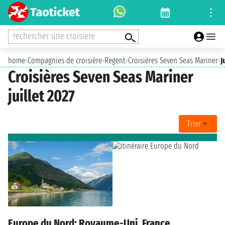
rechercher une croisiere
home
›
Compagnies de croisière
›
Regent
›
Croisières Seven Seas Mariner
›
J
Croisières Seven Seas Mariner
juillet 2027
Trier
Europe du Nord: Royaume-Uni, France,