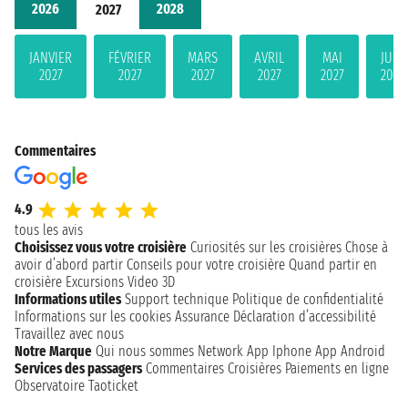
2026
2028
2027
JANVIER
FÉVRIER
MARS
AVRIL
MAI
JUIN
2027
2027
2027
2027
2027
2027
Commentaires
4.9
tous les avis
Choisissez vous votre croisière
Curiosités sur les croisières
Chose à
avoir d’abord partir
Conseils pour votre croisière
Quand partir en
croisière
Excursions
Video 3D
Informations utiles
Support technique
Politique de confidentialité
Informations sur les cookies
Assurance
Déclaration d’accessibilité
Travaillez avec nous
Notre Marque
Qui nous sommes
Network
App Iphone
App Android
Services des passagers
Commentaires Croisières
Paiements en ligne
Observatoire Taoticket