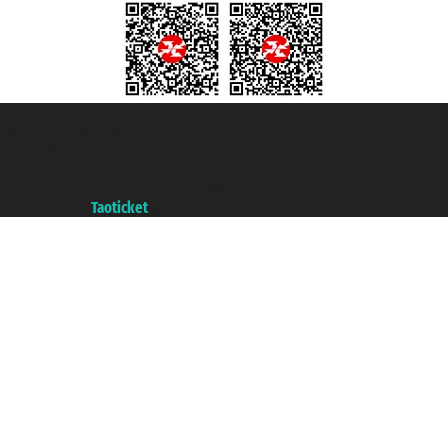
Taoticket S.r.l. Via Brigata Liguria, 3/21 16121 Genova ©2007/2026 -
Taoticket ® registree
P.Iva 06206400720 - Capital social € 100.000,00 i.v. - ecrit a chambre de
commerce e genes a con REA 433093. - Aut. Prov. n° 6167/131601 -
assurance Unipol - polizza n. 206484182
A portal of the
Taoticket
group