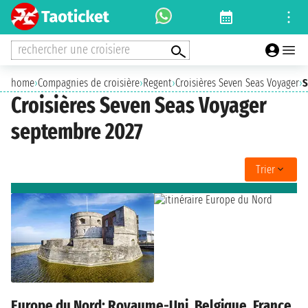
rechercher une croisiere
home
›
Compagnies de croisière
›
Regent
›
Croisières Seven Seas Voyager
›
S
Croisières Seven Seas Voyager
septembre 2027
Trier
Europe du Nord: Royaume-Uni, Belgique, France,