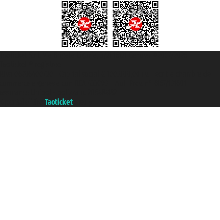
Taoticket S.r.l. Via Brigata Liguria, 3/21 16121 Genova ©2007/2026 -
Taoticket ® registree
P.Iva 06206400720 - Capital social € 100.000,00 i.v. - ecrit a chambre de
commerce e genes a con REA 433093. - Aut. Prov. n° 6167/131601 -
assurance Unipol - polizza n. 206484182
A portal of the
Taoticket
group