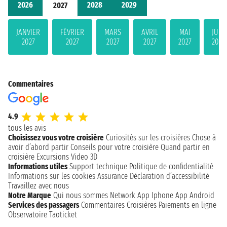
2026
2028
2029
2027
JANVIER
FÉVRIER
MARS
AVRIL
MAI
JUIN
2027
2027
2027
2027
2027
2027
Commentaires
4.9
tous les avis
Choisissez vous votre croisière
Curiosités sur les croisières
Chose à
avoir d’abord partir
Conseils pour votre croisière
Quand partir en
croisière
Excursions
Video 3D
Informations utiles
Support technique
Politique de confidentialité
Informations sur les cookies
Assurance
Déclaration d’accessibilité
Travaillez avec nous
Notre Marque
Qui nous sommes
Network
App Iphone
App Android
Services des passagers
Commentaires Croisières
Paiements en ligne
Observatoire Taoticket