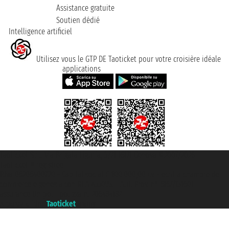
Assistance gratuite
Soutien dédié
Intelligence artificiel
Utilisez vous le GTP DE Taoticket pour votre croisière idéale
applications
Taoticket S.r.l. Via Brigata Liguria, 3/21 16121 Genova ©2007/2026 -
Taoticket ® registree
P.Iva 06206400720 - Capital social € 100.000,00 i.v. - ecrit a chambre de
commerce e genes a con REA 433093. - Aut. Prov. n° 6167/131601 -
assurance Unipol - polizza n. 206484182
A portal of the
Taoticket
group