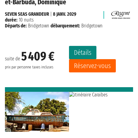
et-Barbuda, Dominique
SEVEN SEAS GRANDEUR
|
8 JANV. 2029
durée:
10 nuits
Départs de:
Bridgetown
débarquement:
Bridgetown
Détails
5 409 €
suite de
Réservez-vous
prix par personne
taxes incluses