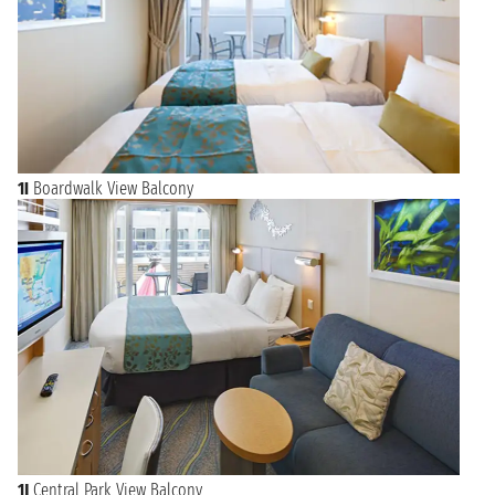
1I
Boardwalk View Balcony
1J
Central Park View Balcony