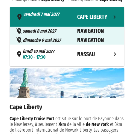
vendredi 7 mai 2027
CAPE LIBERTY
- 15:00
NAVIGATION
samedi 8 mai 2027
NAVIGATION
dimanche 9 mai 2027
lundi 10 mai 2027
NASSAU
07:30 - 17:30
mardi 11 mai 2027
COCOCAY
07:00 - 17:00
NAVIGATION
mercredi 12 mai 2027
NAVIGATION
jeudi 13 mai 2027
Cape Liberty
vendredi 14 mai 2027
CAPE LIBERTY
06:00
Cape Liberty Cruise Port
est situé sur le port de Bayonne dans
le New Jersey, à seulement
7km
de la ville
de New York
et 3km
de l'aéroport international de Newark Liberty. Les passagers