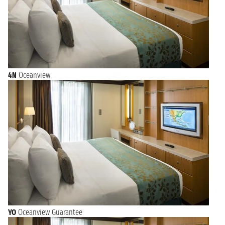
4N
Oceanview
YO
Oceanview Guarantee