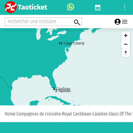
rechercher une croisiere
1
4
Cape Liberty
3
Cococay
2
Nassau
Home
›
Compagnies de croisière
›
Royal Caribbean
›
Caraïbes
›
Oasis Of The