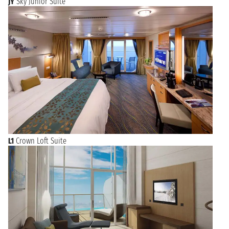
JY
Sky Junior Suite
L1
Crown Loft Suite