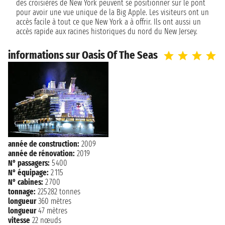
des croisières de New York peuvent se positionner sur le pont
pour avoir une vue unique de la Big Apple. Les visiteurs ont un
accès facile à tout ce que New York a à offrir. Ils ont aussi un
accès rapide aux racines historiques du nord du New Jersey.
Un parking gratuit est situé à côté du terminal de croisière.
informations sur Oasis Of The Seas
année de construction:
2009
année de rénovation:
2019
N° passagers:
5 400
N° équipage:
2 115
N° cabines:
2 700
tonnage:
225 282 tonnes
longueur
360 mètres
longueur
47 mètres
vitesse
22 nœuds