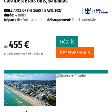
Caraïbes: États Unis, Bahamas
BRILLIANCE OF THE SEAS
|
5 AVR. 2027
durée:
4 nuits
Départs de:
Fort Lauderdale
débarquement:
Fort Lauderdale
Détails
455 €
de
Réservez-vous
prix par personne
taxes incluses