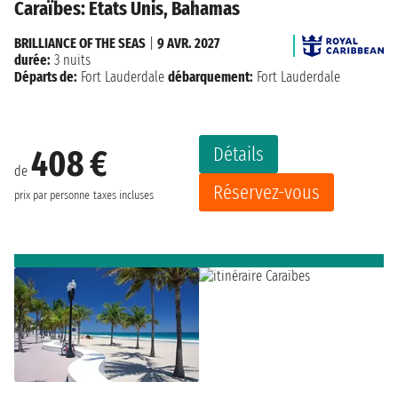
Caraïbes: États Unis, Bahamas
BRILLIANCE OF THE SEAS
|
9 AVR. 2027
durée:
3 nuits
Départs de:
Fort Lauderdale
débarquement:
Fort Lauderdale
Détails
408 €
de
Réservez-vous
prix par personne
taxes incluses