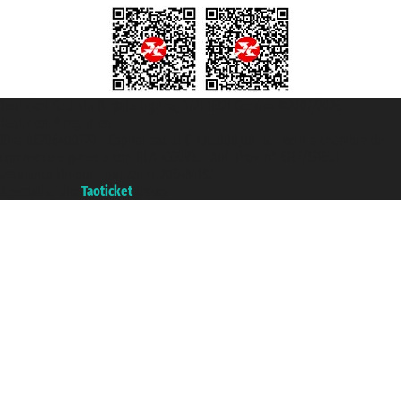
Taoticket S.r.l. Via Brigata Liguria, 3/21 16121 Genova ©2007/2026 -
Taoticket ® registree
P.Iva 06206400720 - Capital social € 100.000,00 i.v. - ecrit a chambre de
commerce e genes a con REA 433093. - Aut. Prov. n° 6167/131601 -
assurance Unipol - polizza n. 206484182
A portal of the
Taoticket
group