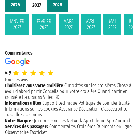
2026
2028
2027
JANVIER
FÉVRIER
MARS
AVRIL
MAI
JUIN
2027
2027
2027
2027
2027
2027
Commentaires
4.9
tous les avis
Choisissez vous votre croisière
Curiosités sur les croisières
Chose à
avoir d’abord partir
Conseils pour votre croisière
Quand partir en
croisière
Excursions
Video 3D
Informations utiles
Support technique
Politique de confidentialité
Informations sur les cookies
Assurance
Déclaration d’accessibilité
Travaillez avec nous
Notre Marque
Qui nous sommes
Network
App Iphone
App Android
Services des passagers
Commentaires Croisières
Paiements en ligne
Observatoire Taoticket