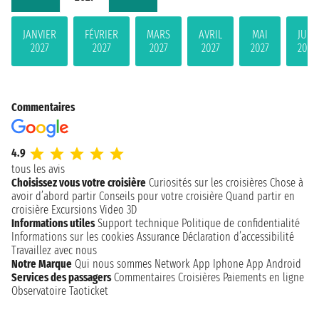
JANVIER
FÉVRIER
MARS
AVRIL
MAI
JUIN
2027
2027
2027
2027
2027
2027
Commentaires
4.9
tous les avis
Choisissez vous votre croisière
Curiosités sur les croisières
Chose à
avoir d’abord partir
Conseils pour votre croisière
Quand partir en
croisière
Excursions
Video 3D
Informations utiles
Support technique
Politique de confidentialité
Informations sur les cookies
Assurance
Déclaration d’accessibilité
Travaillez avec nous
Notre Marque
Qui nous sommes
Network
App Iphone
App Android
Services des passagers
Commentaires Croisières
Paiements en ligne
Observatoire Taoticket