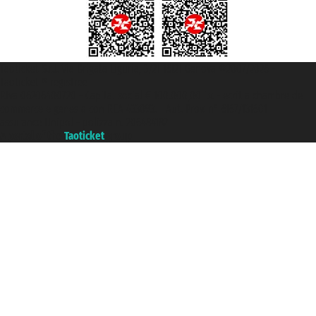
Taoticket S.r.l. Via Brigata Liguria, 3/21 16121 Genova ©2007/2026 -
Taoticket ® registree
P.Iva 06206400720 - Capital social € 100.000,00 i.v. - ecrit a chambre de
commerce e genes a con REA 433093. - Aut. Prov. n° 6167/131601 -
assurance Unipol - polizza n. 206484182
A portal of the
Taoticket
group