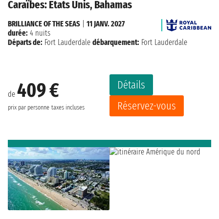
Caraïbes: États Unis, Bahamas
BRILLIANCE OF THE SEAS
|
11 JANV. 2027
durée:
4 nuits
Départs de:
Fort Lauderdale
débarquement:
Fort Lauderdale
Détails
409 €
de
Réservez-vous
prix par personne
taxes incluses