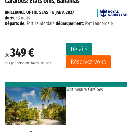
Caraïbes: États Unis, Bahamas
BRILLIANCE OF THE SEAS
|
8 JANV. 2027
durée:
3 nuits
Départs de:
Fort Lauderdale
débarquement:
Fort Lauderdale
Détails
349 €
de
Réservez-vous
prix par personne
taxes incluses