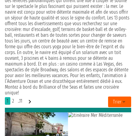
des fenêtres panoramiques qui offrent une vue à couper le souffle
sur le spectacle le plus fascinant qui puissent exister : la mer. Le
navire est conçu pour votre détente maximale et afin de vous offrir
un séjour de haute qualité et sous le signe du confort. Les 13 ponts
offrent tous les divertissements que vous recherchez sur une
croisière: mur d'escalade, golf, terrains de basket-ball et de volley-
ball, restaurants et bars de toutes sortes pour changer de saveurs
tous les jours, un centre de beauté avec un centre de remise en
forme qui offre des cours yoga pour le bien-être de l'esprit et du
corps. En outre, le navire est équipé d’un solarium avec un toit
ouvrant, 3 piscines et 4 bains à remous pour se détente au
maximum à bord. Et en plus : un casino comme à Las Vegas, des
spectacles de style Broadway, des salons et des espaces de détente
pour avoir les meilleures vacances. Pour les enfants, l'animation à
l’Adventure Ocean et une discothèque entièrement dédié à eux.
Montez à bord du Brilliance of the Seas et faites une croisière
unique!
1
2
..11
Trier