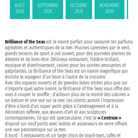
AOÛT
SEPTEMBRE
OCTOBRE
NOVEMBRE
DÉ
2026
2026
2026
2026
Brilliance of the Seas
est le navire parfait pour savourer les parfums
agréables et authentiques de la mer. Piscines caressées par le vent,
grands terrains de sport à ciel ouvert, pour des journées pleines de
détente et de bien-être. Délicieux restaurant, théâtre brillant,
musique et divertissement, casino pour les soirées amusantes et
palpitantes. Le Brilliance of the Seas est un navire magnifique qui
dorlote le voyageur d'un bout à l'autre de la croisière.
Avec des espaces ouverts et de grandes baies vitrées plus que sur
n'importe quel autre navire, le Brilliance of the Seas vous offre des
vues à couper le souffle ; d'ailleurs plus de la moitié des cabines a
un balcon et une vue sur la mer. Les clients auront l'impression
d'être à bord d'un super yacht grâce à l'aménagement et à la
décoration raffinée, aux œuvres d'art et aux sculptures
contemporaines. Ce qui est spectaculaire, c'est le
« Centrum »
disposé sur neuf ponts avec voûtes et ascenseurs en verre offrant
une vue panoramique sur la mer.
À bord : 5 restaurants et un large choix de snack-bars, cafés et