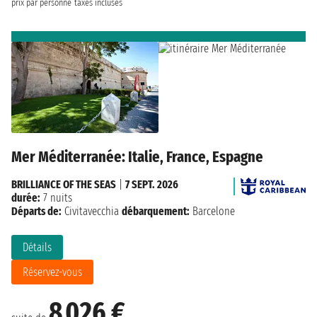
prix par personne
taxes incluses
Mer Méditerranée: Italie, France, Espagne
BRILLIANCE OF THE SEAS
|
7 SEPT. 2026
durée:
7 nuits
Départs de:
Civitavecchia
débarquement:
Barcelone
Détails
Réservez-vous
8 026 €