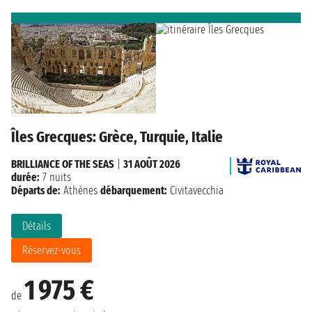
Îles Grecques: Grèce, Turquie, Italie
BRILLIANCE OF THE SEAS
|
31 AOÛT 2026
durée:
7 nuits
Départs de:
Athènes
débarquement:
Civitavecchia
Détails
Réservez-vous
1 975 €
de