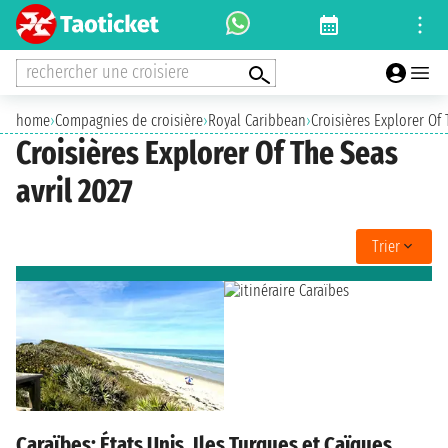
rechercher une croisiere
home
›
Compagnies de croisière
›
Royal Caribbean
›
Croisières Explorer Of
Croisières Explorer Of The Seas
avril 2027
Trier
Caraïbes: États Unis, Iles Turques et Caïques ,