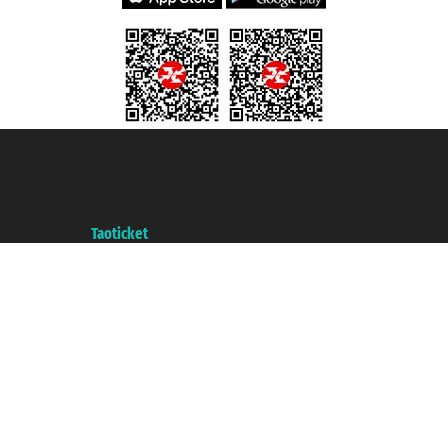
Taoticket S.r.l. Via Brigata Liguria, 3/21 16121 Genova ©2007/2026 -
Taoticket ® registree
P.Iva 06206400720 - Capital social € 100.000,00 i.v. - ecrit a chambre de
commerce e genes a con REA 433093. - Aut. Prov. n° 6167/131601 -
assurance Unipol - polizza n. 206484182
A portal of the
Taoticket
group