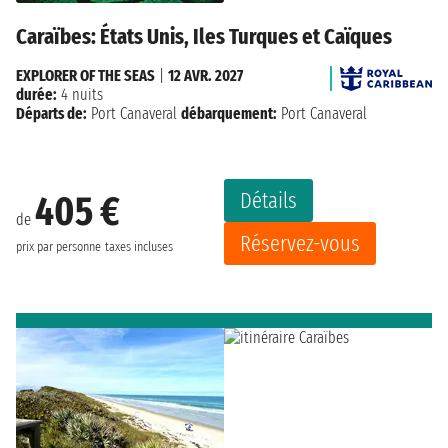
Caraïbes: États Unis, Iles Turques et Caïques
EXPLORER OF THE SEAS
|
12 AVR. 2027
durée:
4 nuits
Départs de:
Port Canaveral
débarquement:
Port Canaveral
Détails
405 €
de
Réservez-vous
prix par personne
taxes incluses