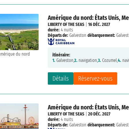
Amérique du nord: États Unis, M
LIBERTY OF THE SEAS
|
16 DÉC. 2027
durée:
4 nuits
Départs de:
Galveston
débarquement:
Galves
itinéraire:
1.
Galveston,
2.
navigation,
3.
Cozumel,
4.
navi
Détails
Réservez-vous
Amérique du nord: États Unis, M
LIBERTY OF THE SEAS
|
20 DÉC. 2027
durée:
4 nuits
Départs de:
Galveston
débarquement:
Galves