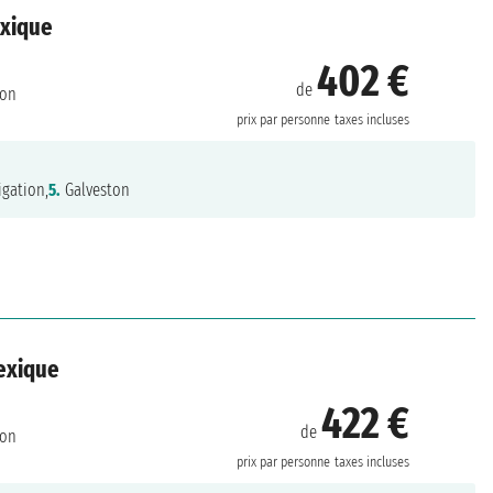
exique
402 €
de
ton
prix par personne
taxes incluses
gation,
5.
Galveston
Mexique
422 €
de
ton
prix par personne
taxes incluses