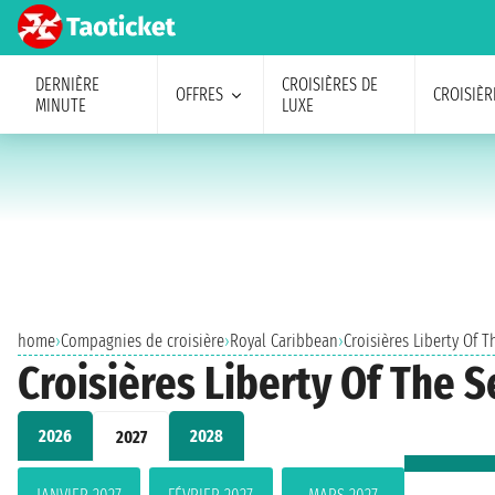
DERNIÈRE
CROISIÈRES DE
OFFRES
CROISIÈR
MINUTE
LUXE
home
›
Compagnies de croisière
›
Royal Caribbean
›
Croisières Liberty Of T
Croisières Liberty Of The 
2026
2028
2027