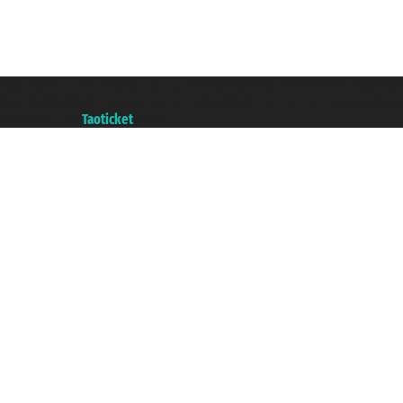
Taoticket S.r.l. Via Brigata Liguria, 3/21 16121 Genova ©2007/2026 - Taoticke
P.Iva 06206400720 - Capital social € 100.000,00 i.v. - ecrit a chambre de c
A portal of the
Taoticket
group