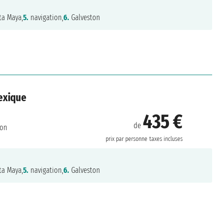
ta Maya,
5.
navigation,
6.
Galveston
Mexique
435 €
de
ton
prix par personne
taxes incluses
ta Maya,
5.
navigation,
6.
Galveston