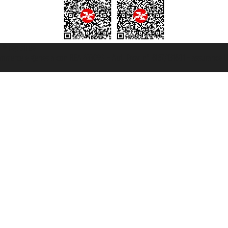
t ® registree
ommerce e genes a con REA 433093. - Aut. Prov. n° 6167/131601 - assurance U