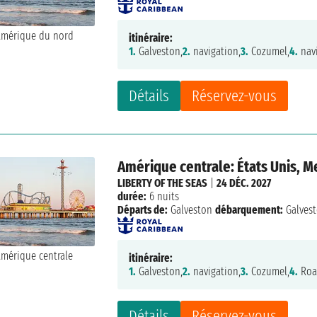
itinéraire:
1.
Galveston,
2.
navigation,
3.
Cozumel,
4.
navi
Détails
Réservez-vous
Amérique centrale: États Unis, 
LIBERTY OF THE SEAS
|
24 DÉC. 2027
durée:
6 nuits
Départs de:
Galveston
débarquement:
Galves
itinéraire:
1.
Galveston,
2.
navigation,
3.
Cozumel,
4.
Roa
Détails
Réservez-vous