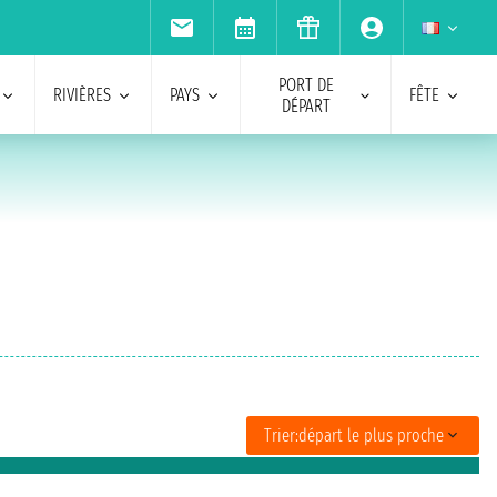
PORT DE
RIVIÈRES
PAYS
FÊTE
DÉPART
Trier:
départ le plus proche