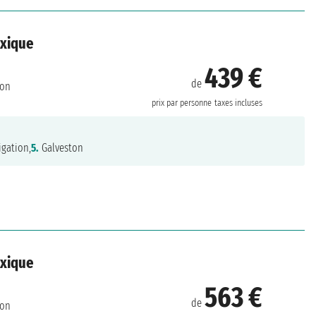
exique
439 €
de
ton
prix par personne
taxes incluses
gation,
5.
Galveston
exique
563 €
de
ton