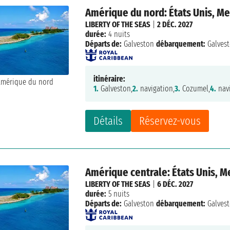
Amérique du nord: États Unis, M
LIBERTY OF THE SEAS
|
2 DÉC. 2027
durée:
4 nuits
Départs de:
Galveston
débarquement:
Galves
itinéraire:
1.
Galveston,
2.
navigation,
3.
Cozumel,
4.
navi
Détails
Réservez-vous
Amérique centrale: États Unis, 
LIBERTY OF THE SEAS
|
6 DÉC. 2027
durée:
5 nuits
Départs de:
Galveston
débarquement:
Galves