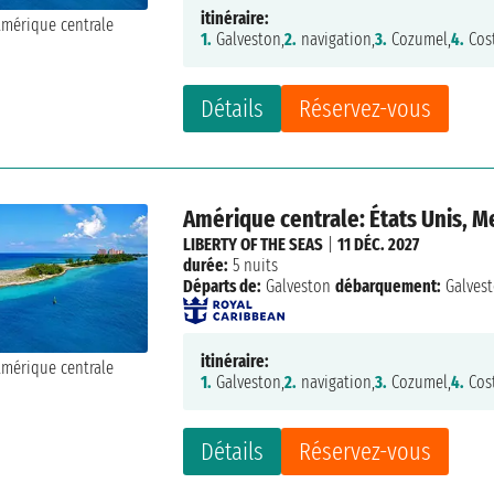
itinéraire:
1.
Galveston,
2.
navigation,
3.
Cozumel,
4.
Cos
Détails
Réservez-vous
Amérique centrale: États Unis, 
LIBERTY OF THE SEAS
|
11 DÉC. 2027
durée:
5 nuits
Départs de:
Galveston
débarquement:
Galves
itinéraire:
1.
Galveston,
2.
navigation,
3.
Cozumel,
4.
Cos
Détails
Réservez-vous