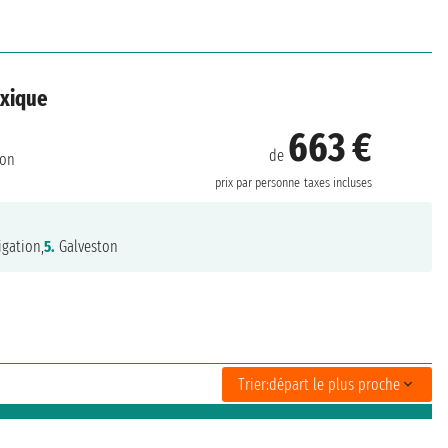
exique
663 €
de
ton
prix par personne
taxes incluses
gation,
5.
Galveston
Trier:
départ le plus proche