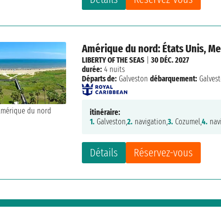
Amérique du nord: États Unis, M
LIBERTY OF THE SEAS
|
30 DÉC. 2027
durée:
4 nuits
Départs de:
Galveston
débarquement:
Galves
itinéraire:
1.
Galveston,
2.
navigation,
3.
Cozumel,
4.
navi
Détails
Réservez-vous