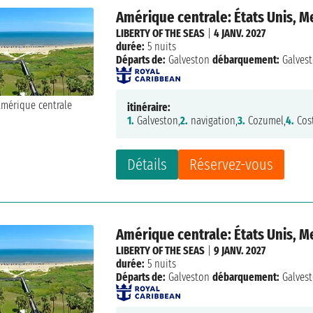
Amérique centrale: États Unis, 
LIBERTY OF THE SEAS
|
4 JANV. 2027
durée:
5 nuits
Départs de:
Galveston
débarquement:
Galves
itinéraire:
1.
Galveston,
2.
navigation,
3.
Cozumel,
4.
Cos
Détails
Réservez-vous
Amérique centrale: États Unis, 
LIBERTY OF THE SEAS
|
9 JANV. 2027
durée:
5 nuits
Départs de:
Galveston
débarquement:
Galves