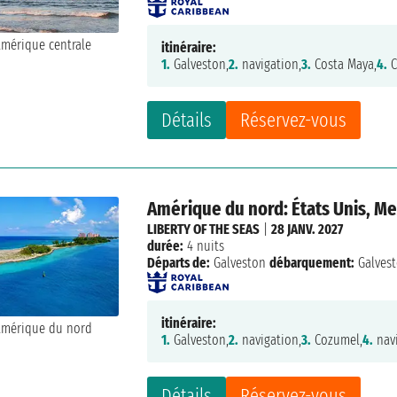
itinéraire:
1.
Galveston,
2.
navigation,
3.
Costa Maya,
4.
C
Détails
Réservez-vous
Amérique du nord: États Unis, M
LIBERTY OF THE SEAS
|
28 JANV. 2027
durée:
4 nuits
Départs de:
Galveston
débarquement:
Galves
itinéraire:
1.
Galveston,
2.
navigation,
3.
Cozumel,
4.
navi
Détails
Réservez-vous