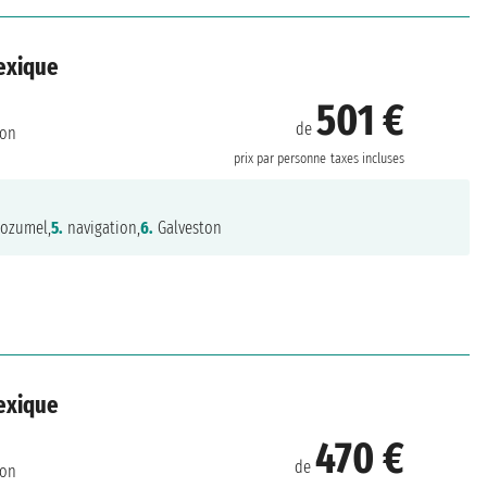
Mexique
501 €
de
ton
prix par personne
taxes incluses
ozumel,
5.
navigation,
6.
Galveston
Mexique
470 €
de
ton