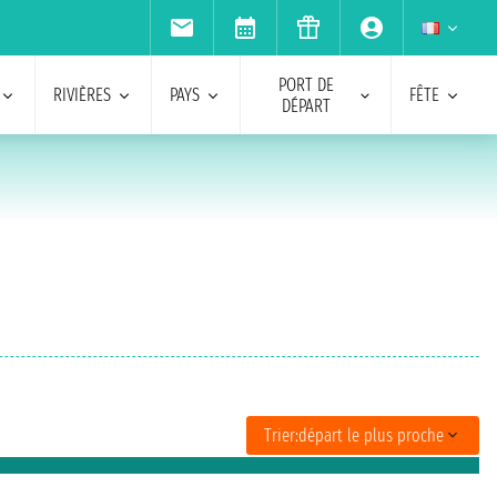
PORT DE
RIVIÈRES
PAYS
FÊTE
DÉPART
Trier:
départ le plus proche