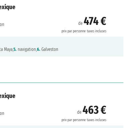
Mexique
474 €
de
ton
prix par personne
taxes incluses
ta Maya,
5.
navigation,
6.
Galveston
Mexique
463 €
de
ton
prix par personne
taxes incluses