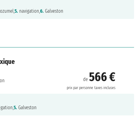
ozumel,
5.
navigation,
6.
Galveston
exique
566 €
de
ton
prix par personne
taxes incluses
gation,
5.
Galveston