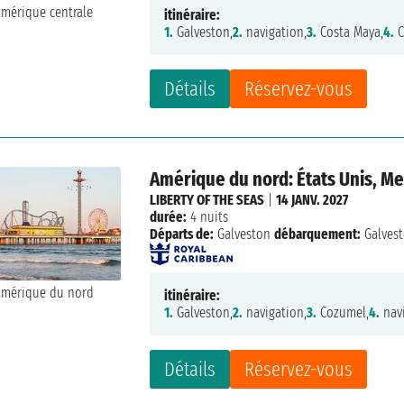
itinéraire:
1.
Galveston,
2.
navigation,
3.
Costa Maya,
4.
C
Détails
Réservez-vous
Amérique du nord: États Unis, M
LIBERTY OF THE SEAS
|
14 JANV. 2027
durée:
4 nuits
Départs de:
Galveston
débarquement:
Galves
itinéraire:
1.
Galveston,
2.
navigation,
3.
Cozumel,
4.
navi
Détails
Réservez-vous