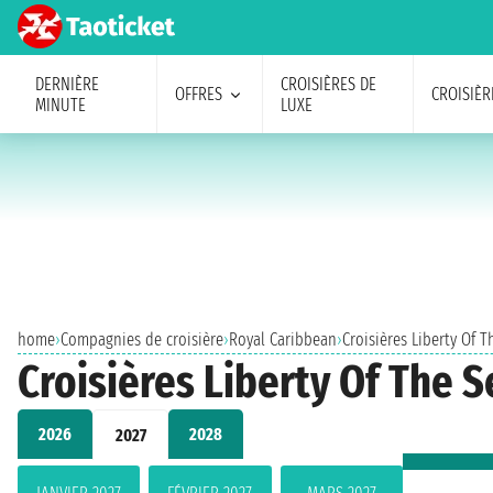
DERNIÈRE
CROISIÈRES DE
OFFRES
CROISIÈR
MINUTE
LUXE
home
›
Compagnies de croisière
›
Royal Caribbean
›
Croisières Liberty Of T
Croisières Liberty Of The S
2026
2028
2027