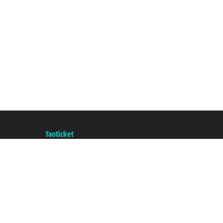
Taoticket S.r.l. Via Brigata Liguria, 3/21 16121 Genova ©2007/2026 - Taoticke
P.Iva 06206400720 - Capital social € 100.000,00 i.v. - ecrit a chambre de c
A portal of the
Taoticket
group