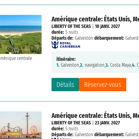
Amérique centrale: États Unis, 
LIBERTY OF THE SEAS
|
18 JANV. 2027
durée:
5 nuits
Départs de:
Galveston
débarquement:
Galves
itinéraire:
1.
Galveston,
2.
navigation,
3.
Costa Maya,
4.
C
Détails
Réservez-vous
Amérique centrale: États Unis, 
LIBERTY OF THE SEAS
|
23 JANV. 2027
durée:
5 nuits
Départs de:
Galveston
débarquement:
Galves