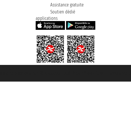
Assistance gratuite
Soutien dédié
applications
t ® registree
ommerce e genes a con REA 433093. - Aut. Prov. n° 6167/131601 - assurance U