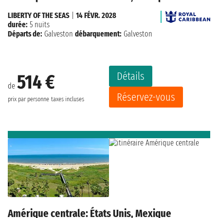
LIBERTY OF THE SEAS
|
14 FÉVR. 2028
durée:
5 nuits
Départs de:
Galveston
débarquement:
Galveston
Détails
514 €
de
Réservez-vous
prix par personne
taxes incluses
Amérique centrale: États Unis, Mexique