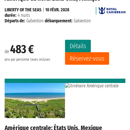
LIBERTY OF THE SEAS
|
10 FÉVR. 2028
durée:
4 nuits
Départs de:
Galveston
débarquement:
Galveston
Détails
483 €
de
Réservez-vous
prix par personne
taxes incluses
Amérique centrale: États Unis, Mexique