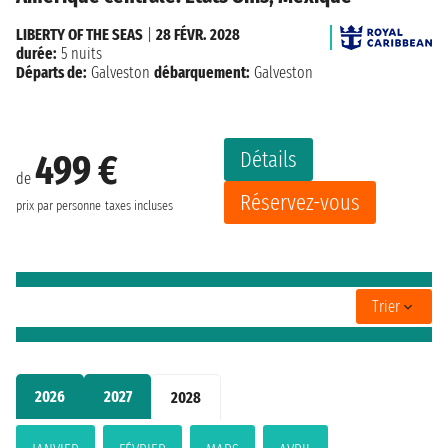
LIBERTY OF THE SEAS
|
28 FÉVR. 2028
durée:
5 nuits
Départs de:
Galveston
débarquement:
Galveston
Détails
499 €
de
Réservez-vous
prix par personne
taxes incluses
Trier
2026
2027
2028