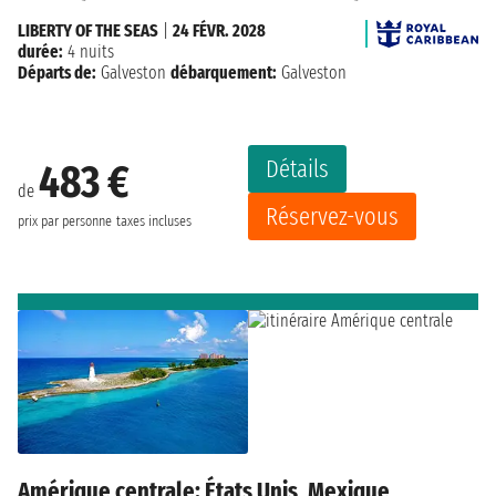
LIBERTY OF THE SEAS
|
24 FÉVR. 2028
durée:
4 nuits
Départs de:
Galveston
débarquement:
Galveston
Détails
483 €
de
Réservez-vous
prix par personne
taxes incluses
Amérique centrale: États Unis, Mexique