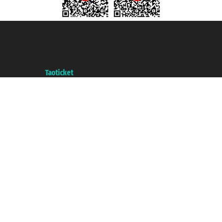
Taoticket S.r.l. Via Brigata Liguria, 3/21 16121 Genova ©2007/2026 -
Taoticket ® registree
P.Iva 06206400720 - Capital social € 100.000,00 i.v. - ecrit a chambre de
commerce e genes a con REA 433093. - Aut. Prov. n° 6167/131601 -
assurance Unipol - polizza n. 206484182
A portal of the
Taoticket
group