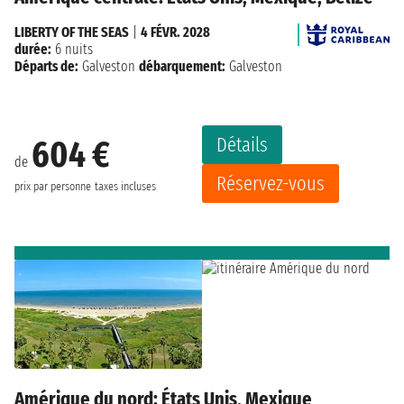
LIBERTY OF THE SEAS
|
4 FÉVR. 2028
durée:
6 nuits
Départs de:
Galveston
débarquement:
Galveston
Détails
604 €
de
Réservez-vous
prix par personne
taxes incluses
Amérique du nord: États Unis, Mexique