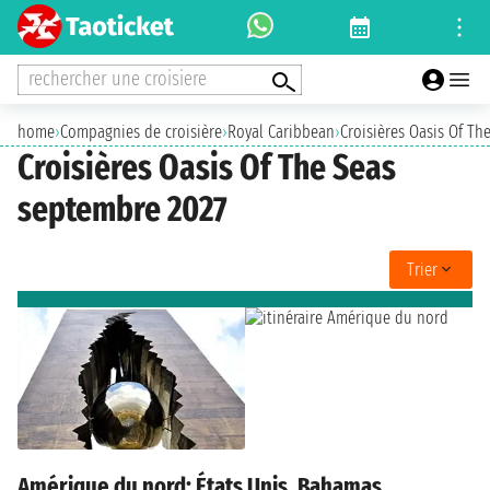
rechercher une croisiere
home
›
Compagnies de croisière
›
Royal Caribbean
›
Croisières Oasis Of Th
Croisières Oasis Of The Seas
septembre 2027
Trier
Amérique du nord: États Unis, Bahamas