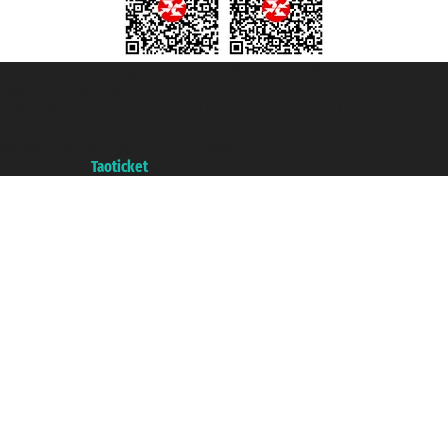
Taoticket S.r.l. Via Brigata Liguria, 3/21 16121 Genova ©2007/2026 -
Taoticket ® registree
P.Iva 06206400720 - Capital social € 100.000,00 i.v. - ecrit a chambre de
commerce e genes a con REA 433093. - Aut. Prov. n° 6167/131601 -
assurance Unipol - polizza n. 206484182
A portal of the
Taoticket
group