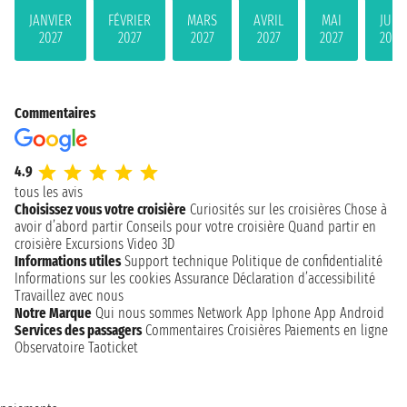
JANVIER
FÉVRIER
MARS
AVRIL
MAI
JUIN
2027
2027
2027
2027
2027
2027
Commentaires
4.9
tous les avis
Choisissez vous votre croisière
Curiosités sur les croisières
Chose à
avoir d’abord partir
Conseils pour votre croisière
Quand partir en
croisière
Excursions
Video 3D
Informations utiles
Support technique
Politique de confidentialité
Informations sur les cookies
Assurance
Déclaration d’accessibilité
Travaillez avec nous
Notre Marque
Qui nous sommes
Network
App Iphone
App Android
Services des passagers
Commentaires Croisières
Paiements en ligne
Observatoire Taoticket