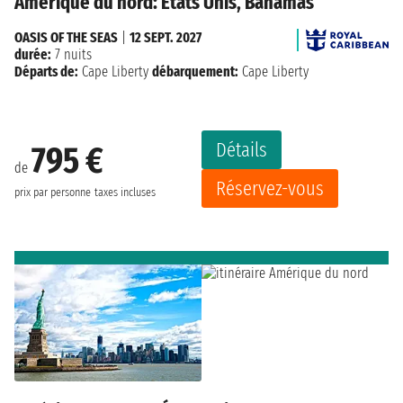
Amérique du nord: États Unis, Bahamas
OASIS OF THE SEAS
|
12 SEPT. 2027
durée:
7 nuits
Départs de:
Cape Liberty
débarquement:
Cape Liberty
Détails
795 €
de
Réservez-vous
prix par personne
taxes incluses