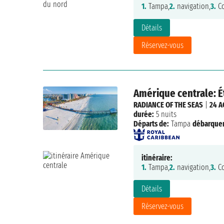
1.
Tampa,
2.
navigation,
3.
Co
Détails
Réservez-vous
Amérique centrale: É
RADIANCE OF THE SEAS
|
24 A
durée:
5 nuits
Départs de:
Tampa
débarque
itinéraire:
1.
Tampa,
2.
navigation,
3.
Co
Détails
Réservez-vous