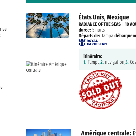
États Unis, Mexique
RADIANCE OF THE SEAS
|
10 AO
rise
durée:
5 nuits
e
Départs de:
Tampa
débarquem
itinéraire:
1.
Tampa,
2.
navigation,
3.
Cos
es
Amérique centrale: É