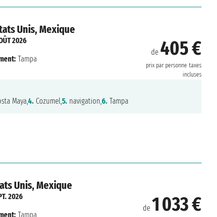
tats Unis, Mexique
OÛT 2026
405 €
de
ment:
Tampa
prix par personne
taxes
incluses
sta Maya,
4.
Cozumel,
5.
navigation,
6.
Tampa
ats Unis, Mexique
PT. 2026
1 033 €
de
ment:
Tampa