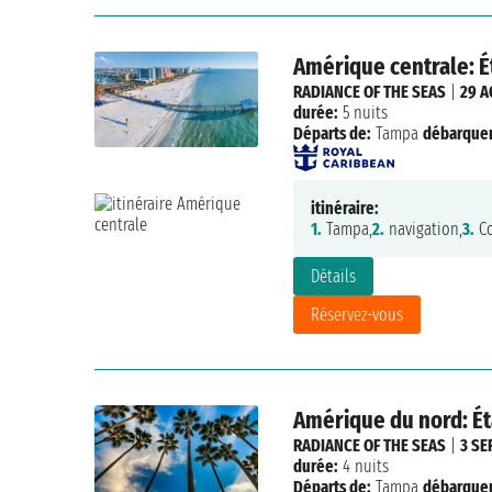
Amérique centrale: É
RADIANCE OF THE SEAS
|
29 A
durée:
5 nuits
Départs de:
Tampa
débarque
itinéraire:
1.
Tampa,
2.
navigation,
3.
Co
Détails
Réservez-vous
Amérique du nord: Ét
RADIANCE OF THE SEAS
|
3 SE
durée:
4 nuits
Départs de:
Tampa
débarque