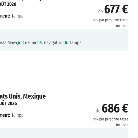
OÛT 2026
677 €
de
ment:
Tampa
prix par personne
taxes
incluses
sta Maya,
4.
Cozumel,
5.
navigation,
6.
Tampa
ats Unis, Mexique
OÛT 2026
686 €
de
ment:
Tampa
prix par personne
taxes
incluses