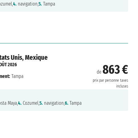
zumel,
4.
navigation,
5.
Tampa
tats Unis, Mexique
OÛT 2026
863 €
de
ment:
Tampa
prix par personne
taxes
incluses
sta Maya,
4.
Cozumel,
5.
navigation,
6.
Tampa