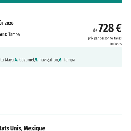
ÛT 2026
728 €
de
ent:
Tampa
prix par personne
taxes
incluses
ta Maya,
4.
Cozumel,
5.
navigation,
6.
Tampa
tats Unis, Mexique