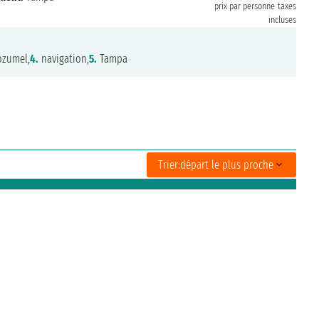
prix par personne
taxes
incluses
zumel,
4.
navigation,
5.
Tampa
Trier:
départ le plus proche