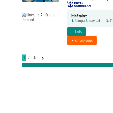
itinéraire:
1.
Tampa,
2.
navigation,
3.
Co
Détails
Réservez-vous
1
2
..12