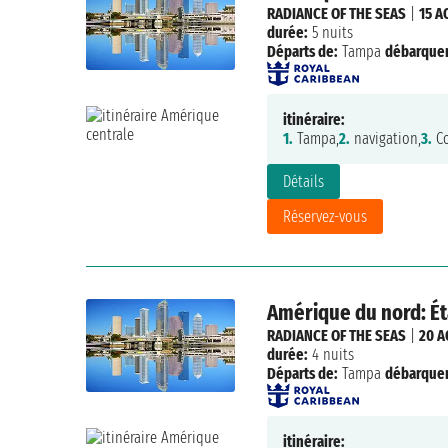
RADIANCE OF THE SEAS
|
15 A
durée:
5 nuits
Départs de:
Tampa
débarque
itinéraire:
1.
Tampa,
2.
navigation,
3.
Co
Détails
Réservez-vous
Amérique du nord: Ét
RADIANCE OF THE SEAS
|
20 A
durée:
4 nuits
Départs de:
Tampa
débarque
itinéraire: