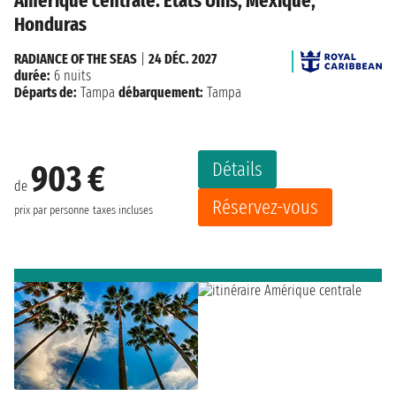
Amérique centrale: États Unis, Mexique,
Honduras
RADIANCE OF THE SEAS
|
24 DÉC. 2027
durée:
6 nuits
Départs de:
Tampa
débarquement:
Tampa
Détails
903 €
de
Réservez-vous
prix par personne
taxes incluses