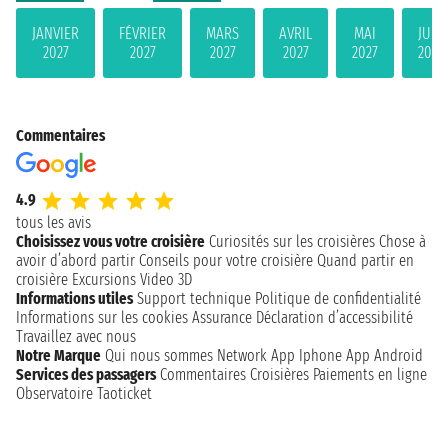
JANVIER
FÉVRIER
MARS
AVRIL
MAI
JUIN
2027
2027
2027
2027
2027
2027
Commentaires
4.9
tous les avis
Choisissez vous votre croisière
Curiosités sur les croisières
Chose à
avoir d’abord partir
Conseils pour votre croisière
Quand partir en
croisière
Excursions
Video 3D
Informations utiles
Support technique
Politique de confidentialité
Informations sur les cookies
Assurance
Déclaration d’accessibilité
Travaillez avec nous
Notre Marque
Qui nous sommes
Network
App Iphone
App Android
Services des passagers
Commentaires Croisières
Paiements en ligne
Observatoire Taoticket