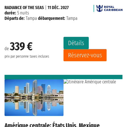
RADIANCE OF THE SEAS
|
11 DÉC. 2027
durée:
5 nuits
Départs de:
Tampa
débarquement:
Tampa
Détails
339 €
de
Réservez-vous
prix par personne
taxes incluses
Amérique centrale: États Unis, Mexique