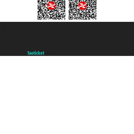
Taoticket S.r.l. Via Brigata Liguria, 3/21 16121 Genova ©2007/2026 -
Taoticket ® registree
P.Iva 06206400720 - Capital social € 100.000,00 i.v. - ecrit a chambre de
commerce e genes a con REA 433093. - Aut. Prov. n° 6167/131601 -
assurance Unipol - polizza n. 206484182
A portal of the
Taoticket
group