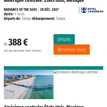
Amérique centrale: États Unis, Mexique
RADIANCE OF THE SEAS
|
20 DÉC. 2027
durée:
4 nuits
Départs de:
Tampa
débarquement:
Tampa
Détails
388 €
de
Réservez-vous
prix par personne
taxes incluses