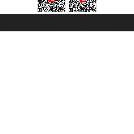
t ® registree
ommerce e genes a con REA 433093. - Aut. Prov. n° 6167/131601 - assurance U