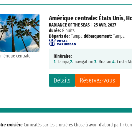
Amérique centrale: États Unis, H
RADIANCE OF THE SEAS
|
25 AVR. 2027
durée:
8 nuits
Départs de:
Tampa
débarquement:
Tampa
itinéraire:
1.
Tampa,
2.
navigation,
3.
Roatan,
4.
Costa Ma
Détails
Réservez-vous
tre croisière
Curiosités sur les croisières
Chose à avoir d’abord partir
Con