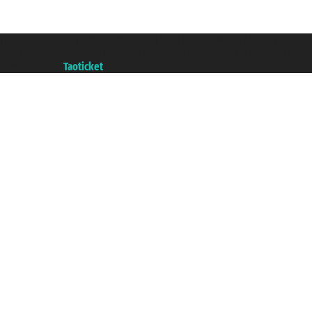
Taoticket S.r.l. Via Brigata Liguria, 3/21 16121 Genova ©2007/2026 - Taoticke
P.Iva 06206400720 - Capital social € 100.000,00 i.v. - ecrit a chambre de c
A portal of the
Taoticket
group