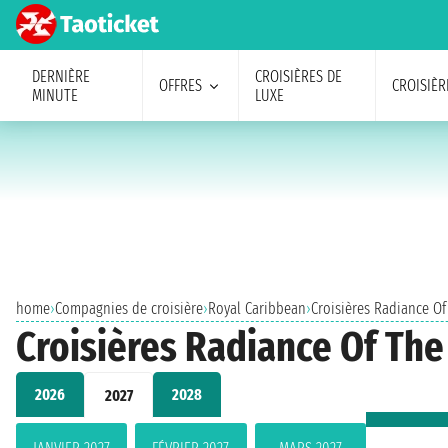
DERNIÈRE
CROISIÈRES DE
OFFRES
CROISIÈR
MINUTE
LUXE
home
›
Compagnies de croisière
›
Royal Caribbean
›
Croisières Radiance Of
Croisières Radiance Of The 
2026
2028
2027