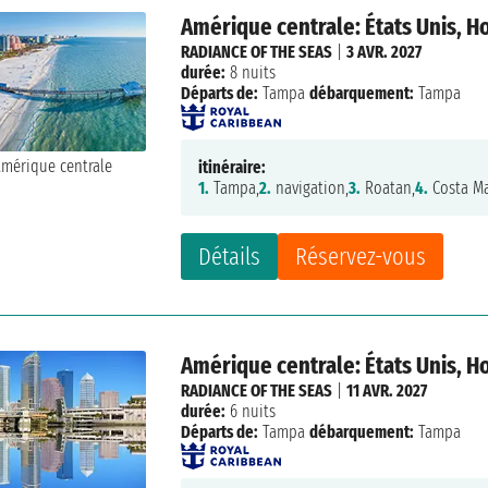
Amérique centrale: États Unis, H
RADIANCE OF THE SEAS
|
3 AVR. 2027
durée:
8 nuits
Départs de:
Tampa
débarquement:
Tampa
itinéraire:
1.
Tampa,
2.
navigation,
3.
Roatan,
4.
Costa Ma
Détails
Réservez-vous
Amérique centrale: États Unis, 
RADIANCE OF THE SEAS
|
11 AVR. 2027
durée:
6 nuits
Départs de:
Tampa
débarquement:
Tampa