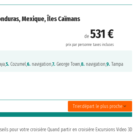
onduras, Mexique, Îles Caïmans
531 €
de
prix par personne
taxes incluses
ya,
5.
Cozumel,
6.
navigation,
7.
George Town,
8.
navigation,
9.
Tampa
Trier:
départ le plus proche
seils pour votre croisière
Quand partir en croisière
Excursions
Video 3D