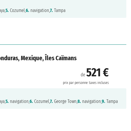
ya,
5.
Cozumel,
6.
navigation,
7.
Tampa
onduras, Mexique, Îles Caïmans
521 €
de
prix par personne
taxes incluses
ya,
5.
navigation,
6.
Cozumel,
7.
George Town,
8.
navigation,
9.
Tampa