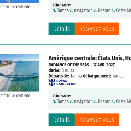
itinéraire:
1.
Tampa,
2.
navigation,
3.
Roatan,
4.
Costa Ma
Détails
Réservez-vous
Amérique centrale: États Unis, H
RADIANCE OF THE SEAS
|
17 AVR. 2027
durée:
8 nuits
Départs de:
Tampa
débarquement:
Tampa
itinéraire:
1.
Tampa,
2.
navigation,
3.
Roatan,
4.
Costa Ma
Détails
Réservez-vous