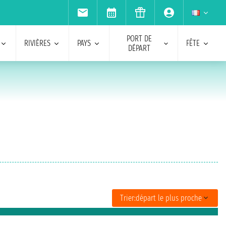
PORT DE
RIVIÈRES
PAYS
FÊTE
DÉPART
Trier:
départ le plus proche