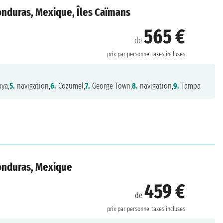
onduras, Mexique, Îles Caïmans
565 €
de
prix par personne
taxes incluses
ya,
5.
navigation,
6.
Cozumel,
7.
George Town,
8.
navigation,
9.
Tampa
Honduras, Mexique
459 €
de
prix par personne
taxes incluses