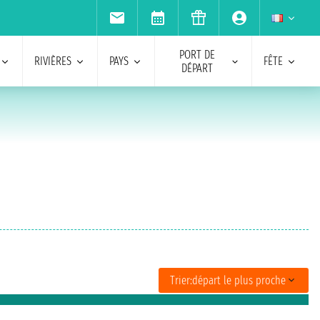
PORT DE
RIVIÈRES
PAYS
FÊTE
DÉPART
Trier:
départ le plus proche