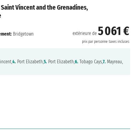
 Saint Vincent and the Grenadines,
e
5 061 €
extérieure de
ement:
Bridgetown
prix par personne
taxes incluses
incent,
4.
Port Elizabeth,
5.
Port Elizabeth,
6.
Tobago Cays,
7.
Mayreau,