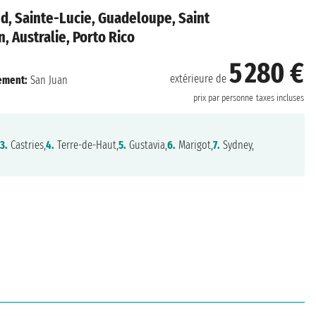
d, Sainte-Lucie, Guadeloupe, Saint
, Australie, Porto Rico
5 280 €
extérieure de
ement:
San Juan
prix par personne
taxes incluses
3.
Castries,
4.
Terre-de-Haut,
5.
Gustavia,
6.
Marigot,
7.
Sydney,