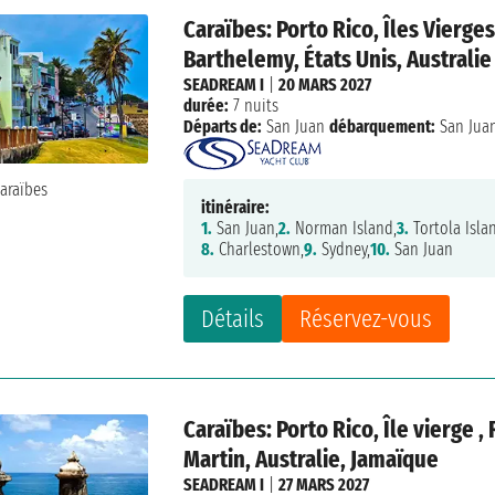
Caraïbes: Porto Rico, Îles Vierge
Barthelemy, États Unis, Australie
SEADREAM I
|
20 MARS 2027
durée:
7 nuits
Départs de:
San Juan
débarquement:
San Jua
itinéraire:
1.
San Juan,
2.
Norman Island,
3.
Tortola Isla
8.
Charlestown,
9.
Sydney,
10.
San Juan
Détails
Réservez-vous
Caraïbes: Porto Rico, Île vierge 
Martin, Australie, Jamaïque
SEADREAM I
|
27 MARS 2027