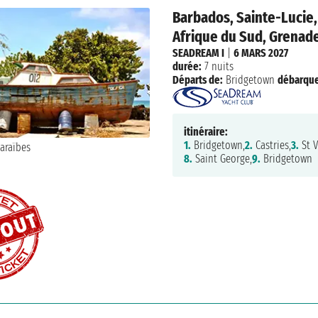
Barbados, Sainte-Lucie,
Afrique du Sud, Grenad
SEADREAM I
|
6 MARS 2027
durée:
7 nuits
Départs de:
Bridgetown
débarqu
itinéraire:
1.
Bridgetown,
2.
Castries,
3.
St V
8.
Saint George,
9.
Bridgetown