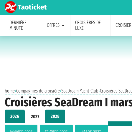
DERNIÈRE
CROISIÈRES DE
OFFRES
CROISIÈR
MINUTE
LUXE
home
›
Compagnies de croisière
›
SeaDream Yacht Club
›
Croisières SeaDre
Croisières SeaDream I mar
2026
2028
2027