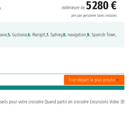
5 280 €
extérieure de
n
prix par personne
taxes incluses
avia,
5.
Gustavia,
6.
Marigot,
7.
Sydney,
8.
navigation,
9.
Spanish Town,
Trier:
départ le plus proche
seils pour votre croisière
Quand partir en croisière
Excursions
Video 3D