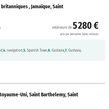
s britanniques , Jamaïque, Saint
5 280 €
extérieure de
n
prix par personne
taxes incluses
nd,
4.
navigation,
5.
Spanish Town,
6.
Gustavia,
7.
Gustavia,
, Royaume-Uni, Saint Barthelemy, Saint