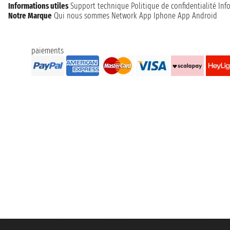
Informations utiles
Support technique
Politique de confidentialité
Inf
Notre Marque
Qui nous sommes
Network
App Iphone
App Android
paiements
Taoticket S.r.l. Via Brigata Liguria, 3/21 16121 Genova ©2007/2026 - Taoticke