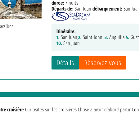
durée:
7 nuits
Départs de:
San Juan
débarquement:
San Jua
itinéraire:
1.
San Juan,
2.
Saint John ,
3.
Anguilla,
4.
Gust
10.
San Juan
Détails
Réservez-vous
tre croisière
Curiosités sur les croisières
Chose à avoir d’abord partir
Con