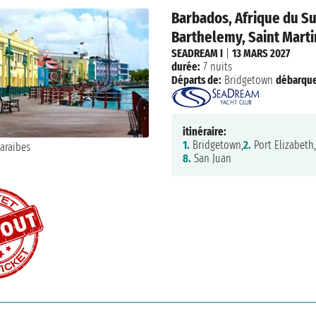
Barbados, Afrique du Su
Barthelemy, Saint Martin
SEADREAM I
|
13 MARS 2027
durée:
7 nuits
Départs de:
Bridgetown
débarqu
itinéraire:
1.
Bridgetown,
2.
Port Elizabeth,
8.
San Juan